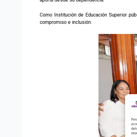
Como Institución de Educación Superior públi
compromiso e inclusión.
Par
acc
dat
oto