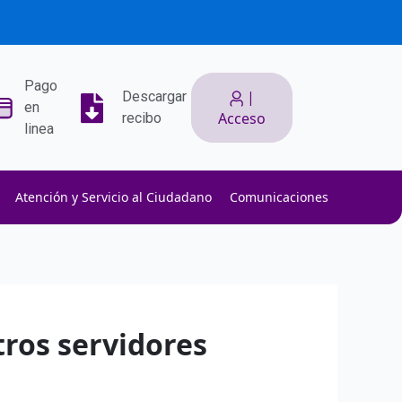
Pago
|
Descargar
en
Acceso
recibo
linea
Atención y Servicio al Ciudadano
Comunicaciones
ith low slippage.
ow fees.
isk efficiently.
ros servidores