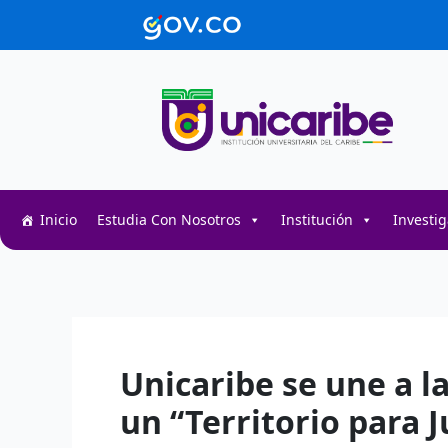
Ir
contenido
al
contenido
Inicio
Estudia Con Nosotros
Institución
Investi
Decentralized token swap interface for DeFi user
Decentralized crypto prediction market for trader
Decentralized prediction markets for crypto trad
Unicaribe se une a l
un “Territorio para 