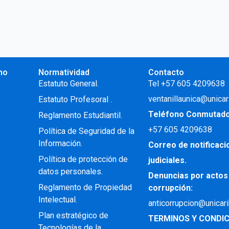
no
Normatividad
Contacto
.
Estatuto General.
Tel +57 605 4209638
ventanillaunica@unicar
Estatuto Profesoral
.
Teléfono Conmutad
Reglamento Estudiantil.
+57
605 4209638
Política de Seguridad de la
Información.
Correo de notificac
Política de protección de
judiciales.
datos personales.
Denuncias por actos
Reglamento de Propiedad
corrupción:
Intelectual
.
anticorrupcion@unicar
Plan estratégico de
TERMINOS Y CONDIC
Tecnologías de la