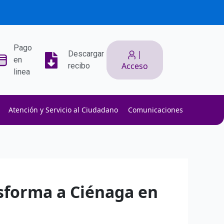
Pago
|
Descargar
en
Acceso
recibo
linea
Atención y Servicio al Ciudadano
Comunicaciones
ith low slippage.
ow fees.
isk efficiently.
nsforma a Ciénaga en