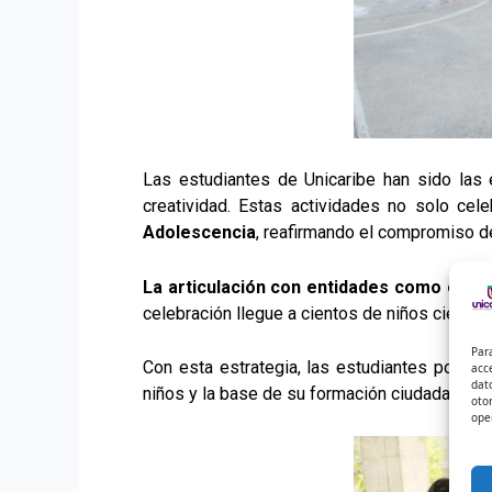
Las estudiantes de Unicaribe han sido las 
creatividad. Estas actividades no solo cel
Adolescencia
, reafirmando el compromiso d
La articulación con entidades como el Ins
celebración llegue a cientos de niños cienagu
Par
Con esta estrategia, las estudiantes ponen 
acc
dat
niños y la base de su formación ciudadana. De
oto
ope