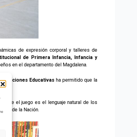
námicas de expresión corporal y talleres de
stitucional de Primera Infancia, Infancia y
queños en el departamento del Magdalena.
Instituciones Educativas
ha permitido que la
o
o que el juego es el lenguaje natural de los
uturo de la Nación.
 no