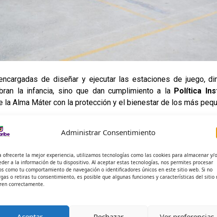
encargadas de diseñar y ejecutar las estaciones de juego, di
ebran la infancia, sino que dan cumplimiento a la
Política In
e la Alma Máter con la protección y el bienestar de los más pe
tituto Colombiano de Bienestar Familiar (ICBF) y diversas 
Administrar Consentimiento
eros.
a ofrecerte la mejor experiencia, utilizamos tecnologías como las cookies para almacenar y/
en práctica sus competencias en escenarios reales, entendiend
eder a la información de tu dispositivo. Al aceptar estas tecnologías, nos permites procesar
os como tu comportamiento de navegación o identificadores únicos en este sitio web. Si no
 esta manera, Unicaribe celebra a quienes son el presente y el f
rgas o retiras tu consentimiento, es posible que algunas funciones y características del sitio
ren correctamente.
Aceptar
Rechazar
Ver preferencias