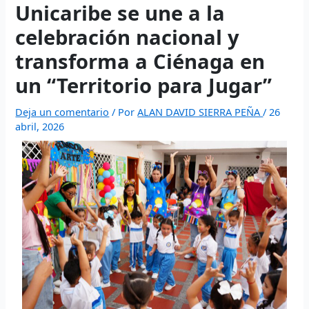
website
- Execute fast trades and manage liquidity with low
Unicaribe se une a la
polymarket
- trade on real-world event outcomes with low
Polymarket
- place informed bets and hedge crypto risk
slippage.
fees.
efficiently.
celebración nacional y
transforma a Ciénaga en
un “Territorio para Jugar”
Deja un comentario
/ Por
ALAN DAVID SIERRA PEÑA
/
26
abril, 2026