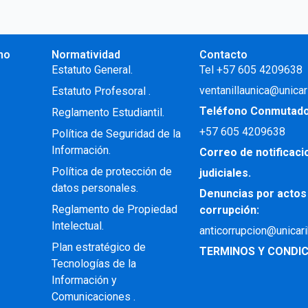
no
Normatividad
Contacto
.
Estatuto General.
Tel +57 605 4209638
ventanillaunica@unicar
Estatuto Profesoral
.
Teléfono Conmutad
Reglamento Estudiantil.
+57
605 4209638
Política de Seguridad de la
Información.
Correo de notificac
Política de protección de
judiciales.
datos personales.
Denuncias por actos
Reglamento de Propiedad
corrupción:
Intelectual
.
anticorrupcion@unicar
Plan estratégico de
TERMINOS Y CONDIC
Tecnologías de la
Información y
Comunicaciones .