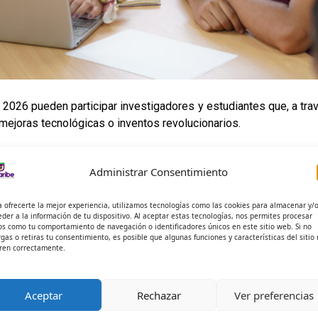
 2026 pueden participar investigadores y estudiantes que, a tra
 mejoras tecnológicas o inventos revolucionarios.
n en la página oficial de la Superintendenci
Administrar Consentimiento
piedad-industrial/premio-nacional-al-inventor-colombiano
a ofrecerte la mejor experiencia, utilizamos tecnologías como las cookies para almacenar y/
 CATI (Centro de Atención a la Tecnología y la Innovación) para o
eder a la información de tu dispositivo. Al aceptar estas tecnologías, nos permites procesar
os como tu comportamiento de navegación o identificadores únicos en este sitio web. Si no
rgas o retiras tu consentimiento, es posible que algunas funciones y características del sitio
ren correctamente.
Aceptar
Rechazar
Ver preferencias