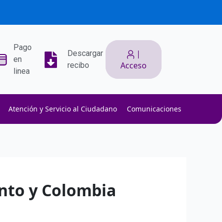
Pago
|
Descargar
en
Acceso
recibo
linea
Atención y Servicio al Ciudadano
Comunicaciones
ith low slippage.
ow fees.
isk efficiently.
ento y Colombia