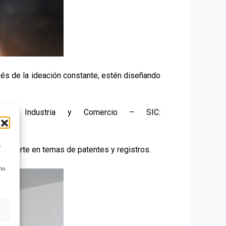
vés de la ideación constante, estén diseñando
a de Industria y Comercio – SIC:
o
rientarte en temas de patentes y registros.
 no