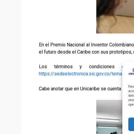
En el Premio Nacional al Inventor Colombiano
el futuro desde el Caribe con sus prototipos,
Los términos y condiciones está
https://sedeelectronica.sic.gov.co/temas/pro
Par
Cabe anotar que en Unicaribe se cuenta con el
acc
dat
oto
ope