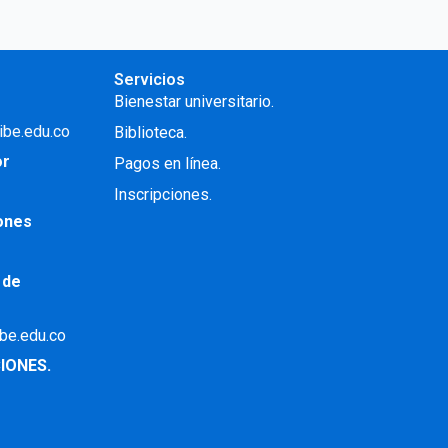
Servicios
Bienestar universitario.
ibe.edu.co
Biblioteca.
or
Pagos en línea.
Inscripciones.
iones
 de
ibe.edu.co
IONES.