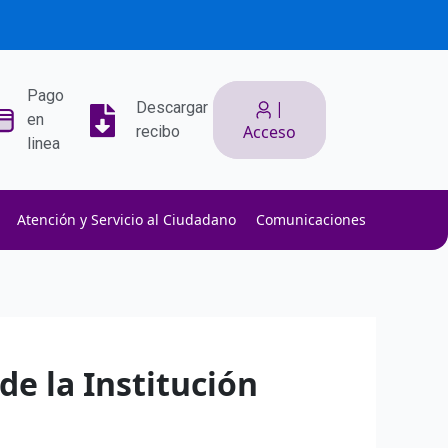
Pago
|
Descargar
en
Acceso
recibo
linea
Atención y Servicio al Ciudadano
Comunicaciones
ith low slippage.
ow fees.
isk efficiently.
de la Institución