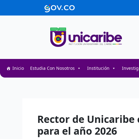
Ir
contenido
al
contenido
Inicio
Estudia Con Nosotros
Institución
Investi
Decentralized token swap interface for DeFi user
Decentralized crypto prediction market for trader
Decentralized prediction markets for crypto trad
Rector de Unicaribe 
para el año 2026