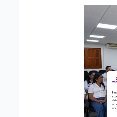
Par
acc
dat
oto
ope