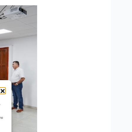
o
 no