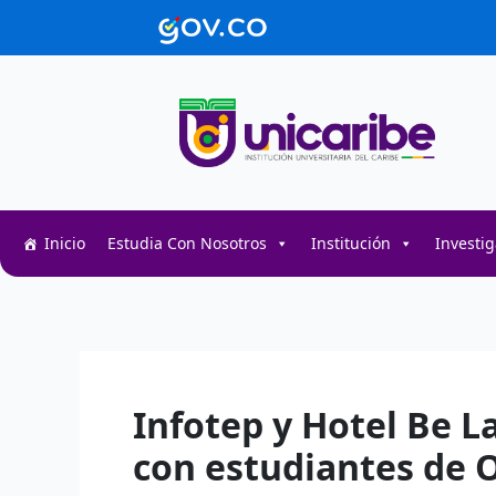
Ir
contenido
al
contenido
Inicio
Estudia Con Nosotros
Institución
Investi
Decentralized token swap interface for DeFi user
Decentralized crypto prediction market for trader
Decentralized prediction markets for crypto trad
Infotep y Hotel Be L
con estudiantes de O