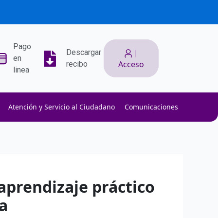
Pago
|
Descargar
en
Acceso
recibo
linea
Atención y Servicio al Ciudadano
Comunicaciones
ith low slippage.
ow fees.
isk efficiently.
aprendizaje práctico
a