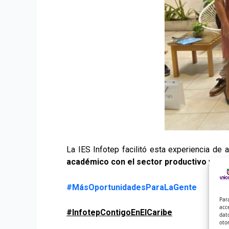
La IES Infotep facilitó esta experiencia de 
académico con el sector productivo
y apor
#MásOportunidadesParaLaGente
Par
acc
#InfotepContigoEnElCaribe
dat
oto