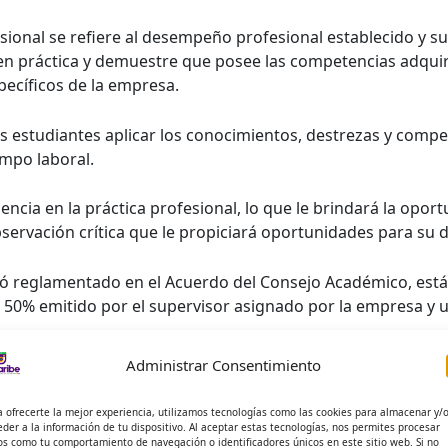
sional se refiere al desempeño profesional establecido y su
 en práctica y demuestre que posee las competencias adqui
pecíficos de la empresa.
 los estudiantes aplicar los conocimientos, destrezas y com
ampo laboral.
encia en la práctica profesional, lo que le brindará la opo
bservación crítica que le propiciará oportunidades para su d
 reglamentado en el Acuerdo del Consejo Académico, está r
 un 50% emitido por el supervisor asignado por la empresa y
Administrar Consentimiento
ecibir asesoría y orientación oportuna para el cumplimiento 
luado en forma justa y recibir información oportuna de los r
a ofrecerte la mejor experiencia, utilizamos tecnologías como las cookies para almacenar y/
el desarrollo de sus actividades.
eder a la información de tu dispositivo. Al aceptar estas tecnologías, nos permites procesar
os como tu comportamiento de navegación o identificadores únicos en este sitio web. Si no