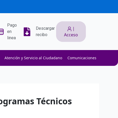
Pago
|
Descargar
en
Acceso
recibo
linea
Atención y Servicio al Ciudadano
Comunicaciones
ith low slippage.
ow fees.
isk efficiently.
rogramas Técnicos