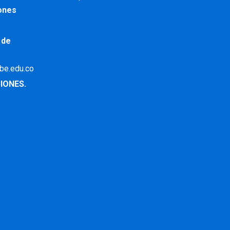
iones
 de
ibe.edu.co
IONES.