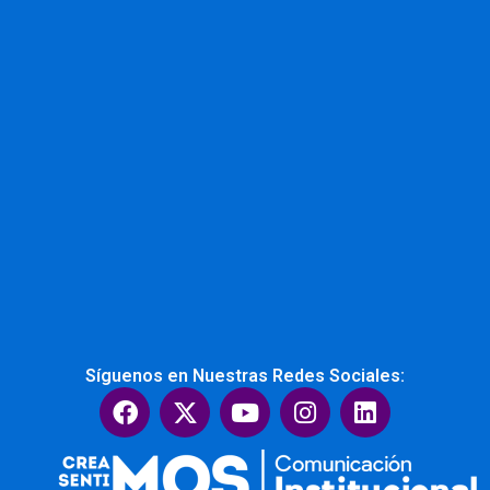
Síguenos en Nuestras Redes Sociales:
F
X
Y
I
L
a
-
o
n
i
c
t
u
s
n
e
w
t
t
k