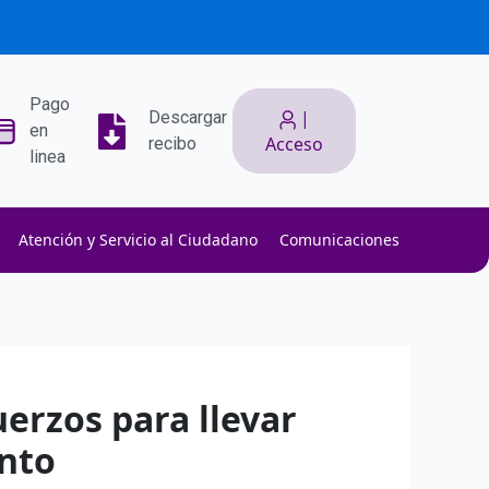
Pago
|
Descargar
en
Acceso
recibo
linea
Atención y Servicio al Ciudadano
Comunicaciones
ith low slippage.
ow fees.
isk efficiently.
erzos para llevar
ento