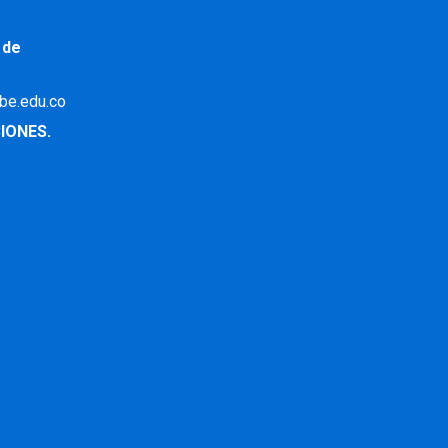
 de
ibe.edu.co
IONES.