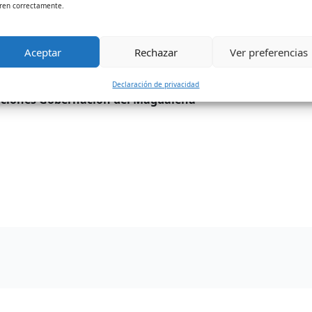
ren correctamente.
muy contento de la Gobernación porque he encontrado much
der a los espacios físicos, pero también para radicar uno
ibles y que apalanquen los ingresos institucionales para d
Aceptar
Rechazar
Ver preferencias
Declaración de privacidad
aciones
Gobernación del Magdalena