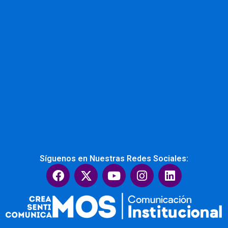
Síguenos en Nuestras Redes Sociales:
F
X
Y
I
L
a
-
o
n
i
c
t
u
s
n
e
w
t
t
k
b
i
u
a
e
o
t
b
g
d