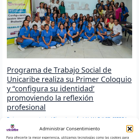
de
Unicaribe
realiza
su
Primer
Coloquio
y
“configura
su
identidad’
Programa de Trabajo Social de
promoviendo
la
Unicaribe realiza su Primer Coloquio
reflexión
y “configura su identidad’
profesional
promoviendo la reflexión
profesional
Deja un comentario
/
Sin categoría
/
ALAN DAVID SIERRA
PEÑA
Administrar Consentimiento
0 Visitas totales
Para ofrecerte la mejor experiencia, utilizamos tecnologías como las cookies para