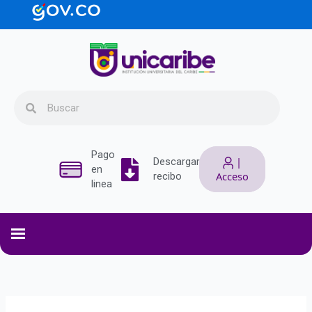
Ir
contenido
al
contenido
Search
Search
Pago
|
Descargar
en
Acceso
recibo
linea