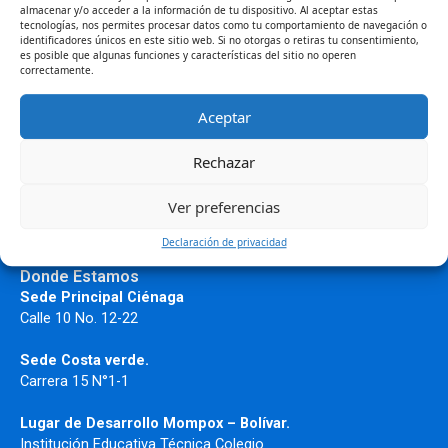
almacenar y/o acceder a la información de tu dispositivo. Al aceptar estas
tecnologías, nos permites procesar datos como tu comportamiento de navegación o
Con la realización del Primer Coloquio de Trabajo Social:
identificadores únicos en este sitio web. Si no otorgas o retiras tu consentimiento,
es posible que algunas funciones y características del sitio no operen
“Configurando Nuestra Identidad”, la Institución
correctamente.
Universitaria del Caribe – Unicaribe, y su Facultad de
Humanidades, abren un nuevo un espacio de
Aceptar
Read More »
Rechazar
Ver preferencias
Declaración de privacidad
Donde Estamos
Sede Principal Ciénaga
Calle 10 No. 12-22
Sede Costa verde.
Carrera 15 N°1-1
Lugar de Desarrollo
Mompox – Bolívar.
Institución Educativa Técnica Colegio