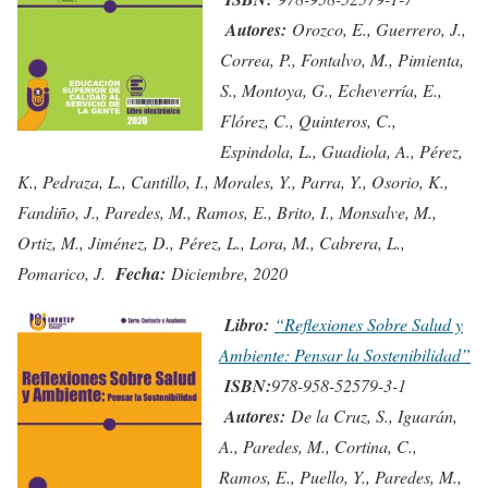
Autores:
Orozco, E., Guerrero, J.,
Correa, P., Fontalvo, M., Pimienta,
S., Montoya, G., Echeverría, E.,
Flórez, C., Quinteros, C.,
Espindola, L., Guadiola, A., Pérez,
K., Pedraza, L., Cantillo, I., Morales, Y., Parra, Y., Osorio, K.,
Fandiño, J., Paredes, M., Ramos, E., Brito, I., Monsalve, M.,
Ortiz, M., Jiménez, D., Pérez, L., Lora, M., Cabrera, L.,
Pomarico, J.
Fecha:
Diciembre, 2020
Libro:
“Reflexiones Sobre Salud y
Ambiente: Pensar la Sostenibilidad”
ISBN:
978-958-52579-3-1
Autores:
De la Cruz, S., Iguarán,
A., Paredes, M., Cortina, C.,
Ramos, E., Puello, Y., Paredes, M.,