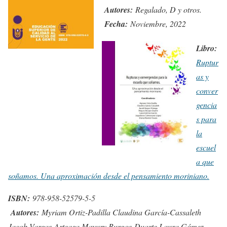
Autores:
Regalado, D y otros.
Fecha:
Noviembre, 2022
Libro:
Ruptur
as y
conver
gencia
s para
la
escuel
a que
soñamos. Una aproximación desde el pensamiento moriniano.
ISBN:
978-958-52579-5-5
Autores:
Myriam Ortiz-Padilla Claudina García-Cassaleth
Jacob Vargas-Arteaga Mayury Burgos-Duarte Laura Gómez-