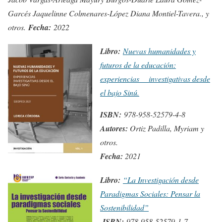
Garcés Jaquelinne Colmenares-López Diana Montiel-Tavera., y
otros.
Fecha:
2022
Libro:
Nuevas humanidades y
futuros de la educación:
experiencias investigativas desde
el bajo Sinú.
ISBN:
978-958-52579-4-8
Autores:
Ortiz Padilla, Myriam y
otros.
Fecha:
2021
Libro:
“La Investigación desde
Paradigmas Sociales: Pensar la
Sostenibilidad”
ISBN:
978-958-52579-1-7