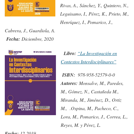
Rivas, A., Sánchez, Y., Quintero, N.,
Leguisamo, I., Pérez, K., Prieto, M.,
Henríquez, I., Pomarico, J.,
Cabrera, J., Guardiola, A.
Fecha:
Diciembre, 2020
Libro:
“La Investigación en
Contextos Interdisciplinares”
ISBN:
978-958-52579-0-0
Autores:
Monsalve, M., Paredes,
M., Gómez, N., Castañeda M.,
Miranda, M., Jiménez, D., Ortiz
M., .Ospina, M., Pacheco, C.,
Lora, M., Pomarico, J., Correa, L.,
Reyes, M. y Pérez, L.
Fecha:
12-2019