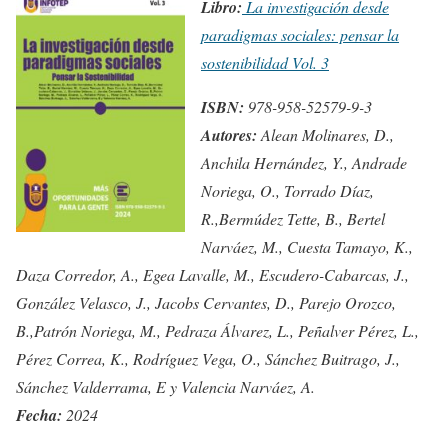
Libro:
La investigación desde
paradigmas sociales: pensar la
sostenibilidad Vol. 3
ISBN:
978-958-52579-9-3
Autores:
Alean Molinares, D.,
Anchila Hernández, Y., Andrade
Noriega, O., Torrado Díaz,
R.,Bermúdez Tette, B., Bertel
Narváez, M., Cuesta Tamayo, K.,
Daza Corredor, A., Egea Lavalle, M., Escudero-Cabarcas, J.,
González Velasco, J., Jacobs Cervantes, D., Parejo Orozco,
B.,Patrón Noriega, M., Pedraza Álvarez, L., Peñalver Pérez, L.,
Pérez Correa, K., Rodríguez Vega, O., Sánchez Buitrago, J.,
Sánchez Valderrama, E y Valencia Narváez, A.
Fecha:
2024