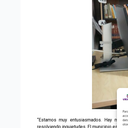
Par
acc
“Estamos muy entusiasmados. Hay muchos
dat
oto
resolviendo inquietudes. El municipio está feli