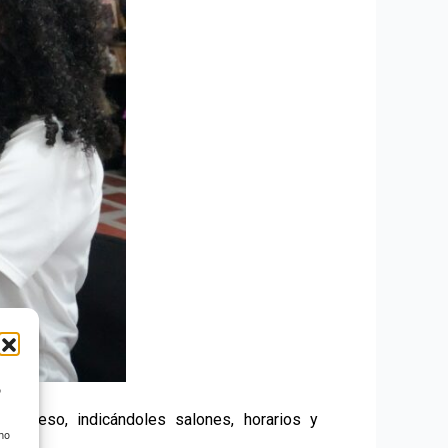
o
oceso, indicándoles salones, horarios y
 no