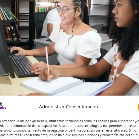
Administrar Consentimiento
a ofrecerte la mejor experiencia, utilizamos tecnologías como las cookies para almacenar y/
eder a la información de tu dispositivo. Al aceptar estas tecnologías, nos permites procesar
 estudiantes nuevos y estamos acompañándolos en este pr
os como tu comportamiento de navegación o identificadores únicos en este sitio web. Si no
rgas o retiras tu consentimiento, es posible que algunas funciones y características del sitio
z”, afirmó.