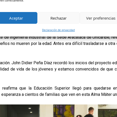
ren correctamente.
aca, Fundación, El Retén y municipios cercanos hoy pueden 
Aceptar
Rechazar
Ver preferencias
do esto ocurre en un marco que incluye beneficios de gratuida
 estrategias de bienestar que generan un entorno ideal para la f
Declaración de privacidad
te de ingeniería industrial de la Sede Aracataca de Unicaribe, re
 sueños no mueren por la edad. Antes era difícil trasladarse a otr
ción. John Didier Peña Díaz recordó los inicios del proyecto ed
alidad de vida de los jóvenes y estamos convencidos de que cu
be reafirma que la Educación Superior llegó para quedarse e
de esperanza a cientos de familias que ven en esta Alma Máter un 