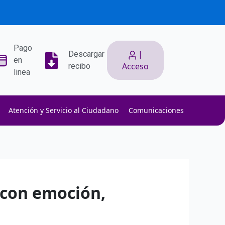
Pago
|
Descargar
en
Acceso
recibo
linea
Atención y Servicio al Ciudadano
Comunicaciones
ith low slippage.
ow fees.
isk efficiently.
l con emoción,