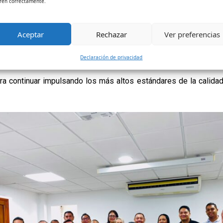
ren correctamente.
 de condiciones iniciales del programa Técnica Profesional en 
n de alta calidad.
Aceptar
Rechazar
Ver preferencias
stuvieron Mildred Ospina Pacheco, decana de la Facultad de H
s delegados de la institución.
Declaración de privacidad
ara continuar impulsando los más altos estándares de la calidad