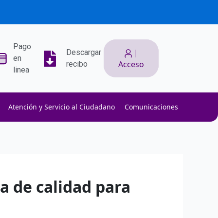
Pago
|
Descargar
en
Acceso
recibo
linea
Atención y Servicio al Ciudadano
Comunicaciones
ith low slippage.
ow fees.
isk efficiently.
a de calidad para