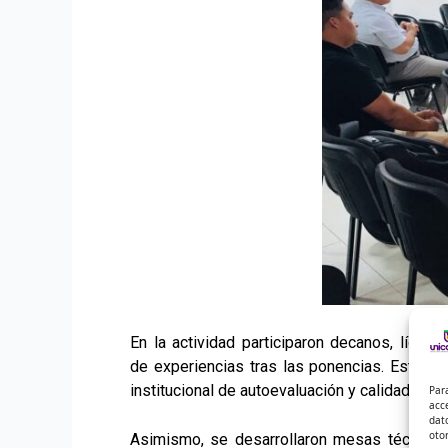
En la actividad participaron decanos, líder
de experiencias tras las ponencias. Este ej
institucional de autoevaluación y calidad educ
Par
acc
dat
oto
Asimismo, se desarrollaron mesas técnicas