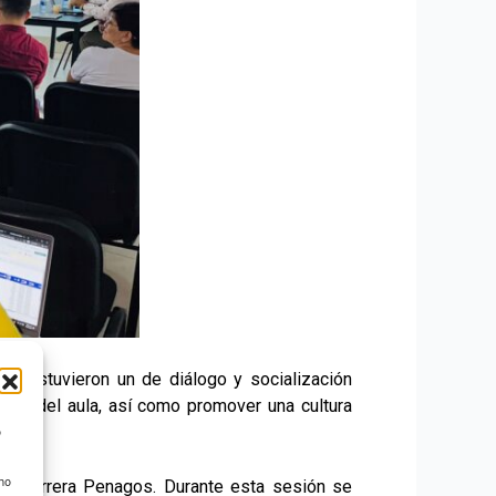
es sostuvieron un de diálogo y socialización
uera del aula, así como promover una cultura
o
 no
ra Herrera Penagos. Durante esta sesión se