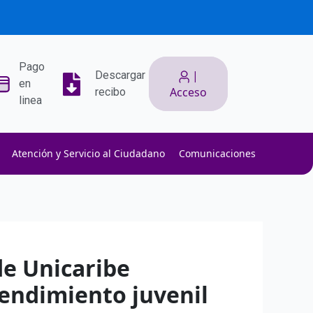
Pago
|
Descargar
en
Acceso
recibo
linea
Atención y Servicio al Ciudadano
Comunicaciones
ith low slippage.
ow fees.
isk efficiently.
de Unicaribe
endimiento juvenil