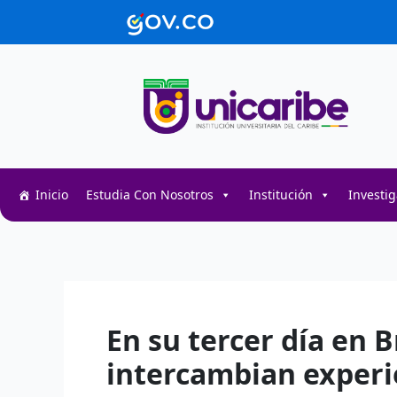
Ir
contenido
al
contenido
Inicio
Estudia Con Nosotros
Institución
Investi
Decentralized token swap interface for DeFi user
Decentralized crypto prediction market for trader
Decentralized prediction markets for crypto trad
En su tercer día en B
intercambian experi