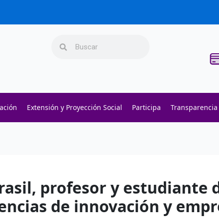
Search
Search
gación
Extensión y Proyección Social
Participa
Transparencia
s -
their website
- Execute fast trades and manage liquidity w
s -
polymarket
- trade on real-world event outcomes with l
ers -
Try Polymarket
- place informed bets and hedge crypto r
rasil, profesor y estudiante 
encias de innovación y empr