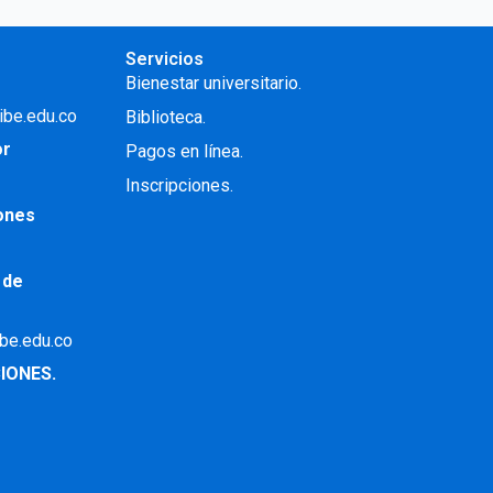
Servicios
Bienestar universitario.
ibe.edu.co
Biblioteca.
or
Pagos en línea.
Inscripciones.
iones
 de
ibe.edu.co
IONES.