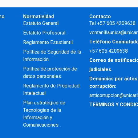
no
Normatividad
Contacto
.
Estatuto General.
Tel +57 605 4209638
ventanillaunica@unicar
Estatuto Profesoral
.
Teléfono Conmutad
Reglamento Estudiantil.
+57
605 4209638
Política de Seguridad de la
Información.
Correo de notificac
Política de protección de
judiciales.
datos personales.
Denuncias por actos
Reglamento de Propiedad
corrupción:
Intelectual
.
anticorrupcion@unicar
Plan estratégico de
TERMINOS Y CONDIC
Tecnologías de la
Información y
Comunicaciones .