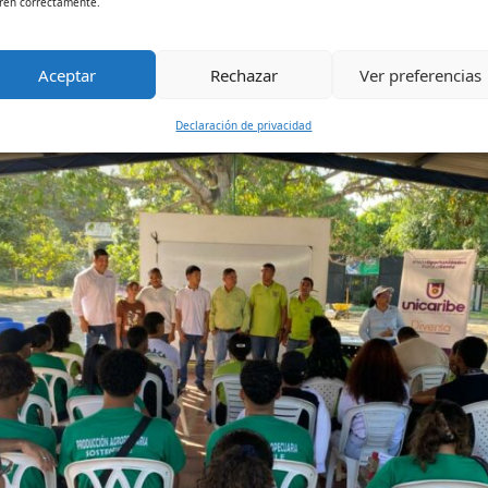
ren correctamente.
caribe con la gestión ambiental, la proyección social y la for
Aceptar
Rechazar
Ver preferencias
Declaración de privacidad