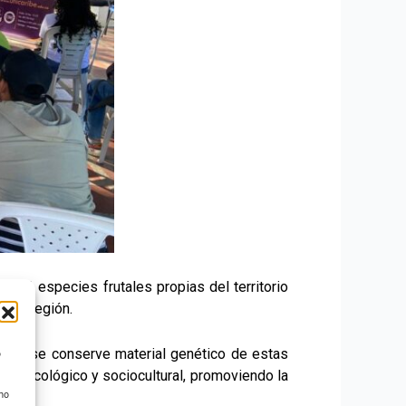
donó especies frutales propias del territorio
e la región.
donde se conserve material genético de estas
o
alor ecológico y sociocultural, promoviendo la
 no