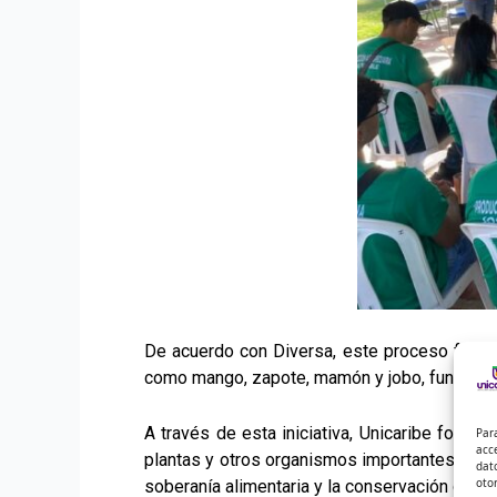
De acuerdo con Diversa, este proceso fue pos
como mango, zapote, mamón y jobo, fundamental
A través de esta iniciativa, Unicaribe fort
Par
acc
plantas y otros organismos importantes en la 
dat
oto
soberanía alimentaria y la conservación de la