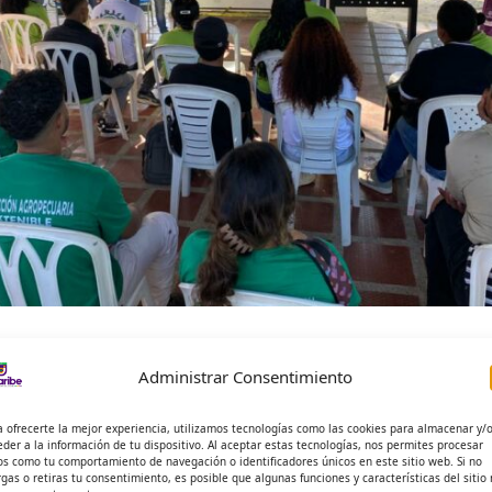
ible gracias al apoyo de Fundauniban, aliado estratégico que 
es para la preservación del patrimonio alimentario y cultural d
Administrar Consentimiento
alece la construcción de un banco comunitario de germoplasma, 
a ofrecerte la mejor experiencia, utilizamos tecnologías como las cookies para almacenar y/
eder a la información de tu dispositivo. Al aceptar estas tecnologías, nos permites procesar
agricultura, para contribuir con el rescate de especies de alto v
os como tu comportamiento de navegación o identificadores únicos en este sitio web. Si no
rgas o retiras tu consentimiento, es posible que algunas funciones y características del sitio
 biodiversidad del Caribe colombiano.