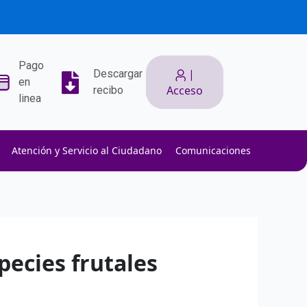
Pago
|
Descargar
en
Acceso
recibo
linea
Atención y Servicio al Ciudadano
Comunicaciones
ith low slippage.
ow fees.
isk efficiently.
pecies frutales