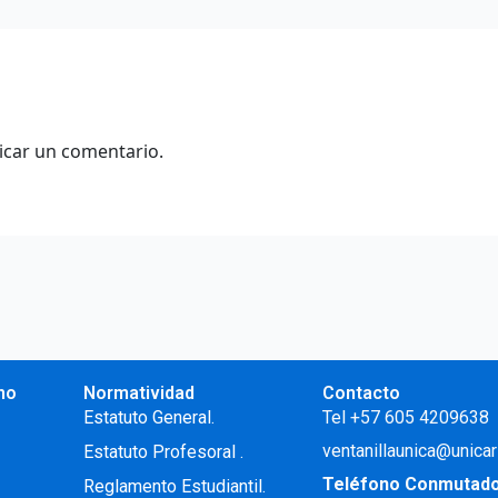
icar un comentario.
no
Normatividad
Contacto
.
Estatuto General.
Tel +57 605 4209638
ventanillaunica@unicar
Estatuto Profesoral
.
Teléfono Conmutad
Reglamento Estudiantil.