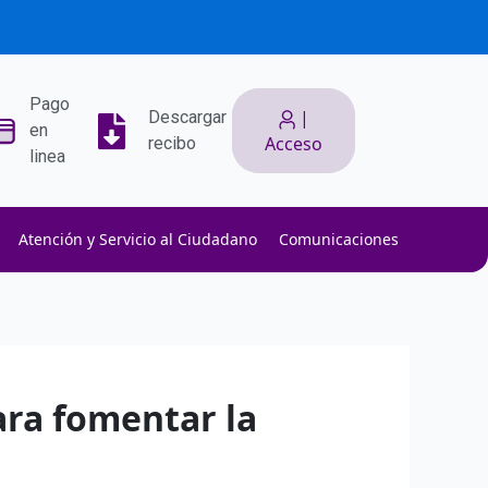
Pago
|
Descargar
en
Acceso
recibo
linea
Atención y Servicio al Ciudadano
Comunicaciones
ith low slippage.
ow fees.
isk efficiently.
ara fomentar la