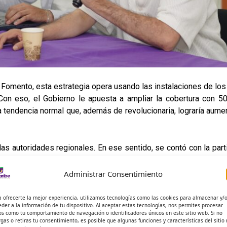
 Fomento, esta estrategia opera usando las instalaciones de los
Con eso, el Gobierno le apuesta a ampliar la cobertura con 5
a tendencia normal que, además de revolucionaria, lograría aumen
as autoridades regionales. En ese sentido, se contó con la part
atendieron la presentación de las estrategias del Ministerio pa
Administrar Consentimiento
on las instituciones interesadas en esta dinámica que lleva 
a ofrecerte la mejor experiencia, utilizamos tecnologías como las cookies para almacenar y/
eder a la información de tu dispositivo. Al aceptar estas tecnologías, nos permites procesar
oportunidad.
os como tu comportamiento de navegación o identificadores únicos en este sitio web. Si no
rgas o retiras tu consentimiento, es posible que algunas funciones y características del sitio