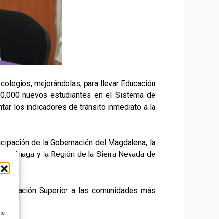
 colegios, mejorándolas, para llevar Educación
00,000 nuevos estudiantes en el Sistema de
tar los indicadores de tránsito inmediato a la
icipación de la Gobernación del Magdalena, la
ra Ciénaga y la Región de la Sierra Nevada de
la Educación Superior a las comunidades más
o
 no