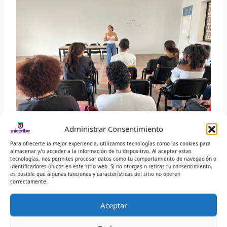
Administrar Consentimiento
Para ofrecerte la mejor experiencia, utilizamos tecnologías como las cookies para
almacenar y/o acceder a la información de tu dispositivo. Al aceptar estas
Proceso de Comunicación Institucional
tecnologías, nos permites procesar datos como tu comportamiento de navegación o
identificadores únicos en este sitio web. Si no otorgas o retiras tu consentimiento,
comunicacionhvg@infotephvg.edu.co
es posible que algunas funciones y características del sitio no operen
correctamente.
Comunicado de Prensa 275
Aceptar