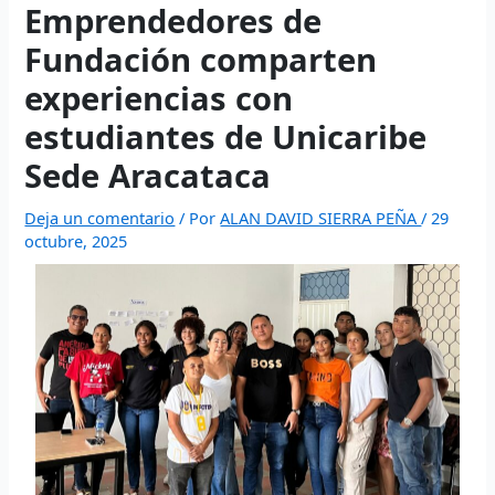
website
- Execute fast trades and manage liquidity with low
Emprendedores de
polymarket
- trade on real-world event outcomes with low
Polymarket
- place informed bets and hedge crypto risk
slippage.
fees.
efficiently.
Fundación comparten
experiencias con
estudiantes de Unicaribe
Sede Aracataca
Deja un comentario
/ Por
ALAN DAVID SIERRA PEÑA
/
29
octubre, 2025