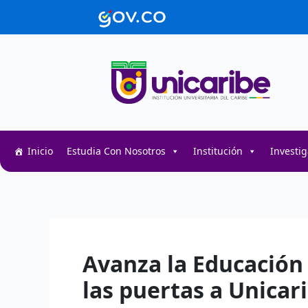
Ir
contenido
al
contenido
Inicio
Estudia Con Nosotros
Institución
Investi
Decentralized token swap interface for DeFi user
Decentralized crypto prediction market for trader
Decentralized prediction markets for crypto trad
Avanza la Educación 
las puertas a Unicar