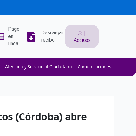
Pago
|
Descargar
en
Acceso
recibo
linea
Atención y Servicio al Ciudadano
Comunicaciones
ith low slippage.
ow fees.
isk efficiently.
tos (Córdoba) abre