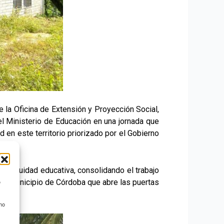
 la Oficina de Extensión y Proyección Social,
el Ministerio de Educación en una jornada que
d en este territorio priorizado por el Gobierno
y la equidad educativa, consolidando el trabajo
nuevo municipio de Córdoba que abre las puertas
o
 no