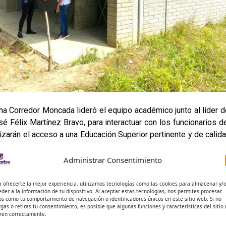
ha Corredor Moncada lideró el equipo académico junto al líder de
sé Félix Martínez Bravo, para interactuar con los funcionarios d
ntizarán el acceso a una Educación Superior pertinente y de calida
Administrar Consentimiento
e la Institución Universitaria del Caribe con la regionalización 
y local en beneficio de los jóvenes del municipio de Moñitos, un 
a ofrecerte la mejor experiencia, utilizamos tecnologías como las cookies para almacenar y/
eder a la información de tu dispositivo. Al aceptar estas tecnologías, nos permites procesar
os como tu comportamiento de navegación o identificadores únicos en este sitio web. Si no
rgas o retiras tu consentimiento, es posible que algunas funciones y características del sitio
ren correctamente.