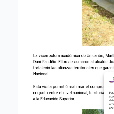
La vicerrectora académica de Unicaribe, Mart
Dani Fandiño. Ellos se sumaron al alcalde Jo
fortaleció las alianzas territoriales que gara
Nacional.
Esta visita permitió reafirmar el compromiso d
conjunto entre el nivel nacional, territorial 
Par
acc
a la Educación Superior.
dat
oto
ope