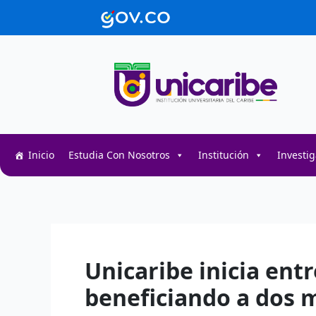
Ir
contenido
al
contenido
Inicio
Estudia Con Nosotros
Institución
Investi
Decentralized token swap interface for DeFi user
Decentralized crypto prediction market for trader
Decentralized prediction markets for crypto trad
Unicaribe inicia entr
beneficiando a dos m