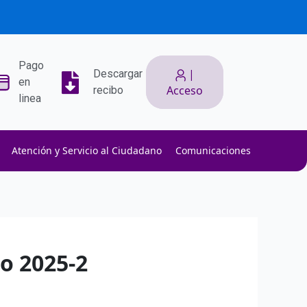
Pago
|
Descargar
en
Acceso
recibo
linea
Atención y Servicio al Ciudadano
Comunicaciones
ith low slippage.
ow fees.
isk efficiently.
do 2025-2