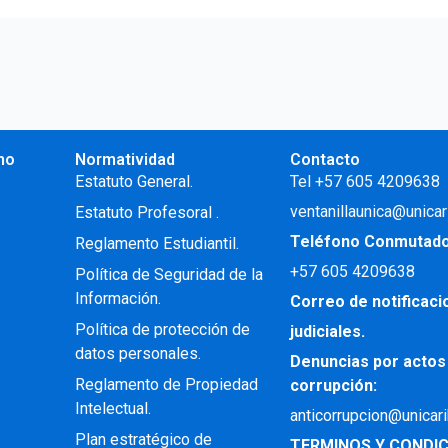
no
Normatividad
Contacto
.
Estatuto General.
Tel +57 605 4209638
ventanillaunica@unicar
Estatuto Profesoral
.
Teléfono Conmutad
Reglamento Estudiantil.
+57
605 4209638
Política de Seguridad de la
Información.
Correo de notificac
Política de protección de
judiciales.
datos personales.
Denuncias por actos
Reglamento de Propiedad
corrupción:
Intelectual
.
anticorrupcion@unicar
Plan estratégico de
TERMINOS Y CONDIC