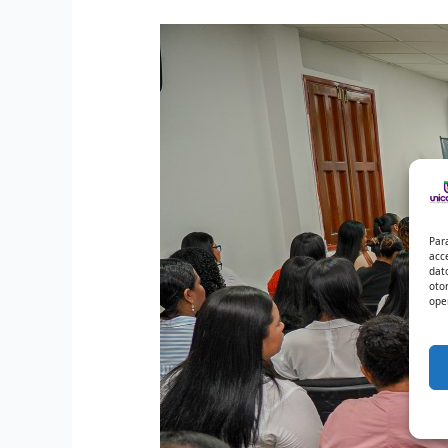
Par
acc
dat
oto
ope