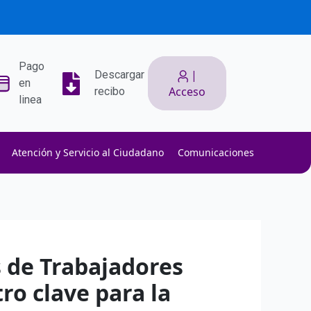
Pago
|
Descargar
en
Acceso
recibo
linea
Atención y Servicio al Ciudadano
Comunicaciones
ith low slippage.
ow fees.
isk efficiently.
s de Trabajadores
ro clave para la