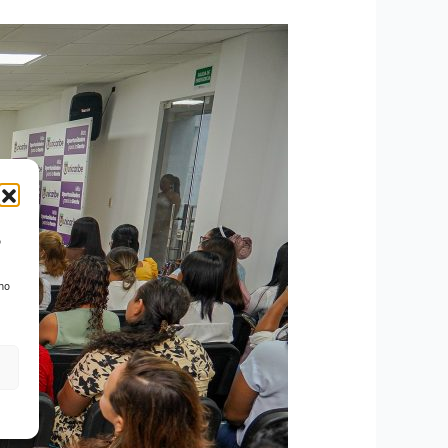
o
 no