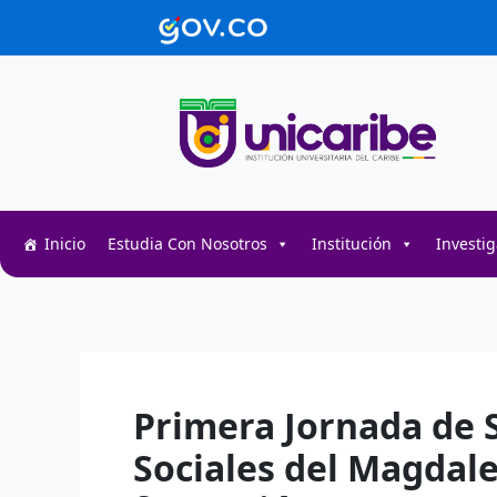
Ir
contenido
al
contenido
Inicio
Estudia Con Nosotros
Institución
Investi
Decentralized token swap interface for DeFi user
Decentralized crypto prediction market for trader
Decentralized prediction markets for crypto trad
Primera Jornada de S
Sociales del Magdale