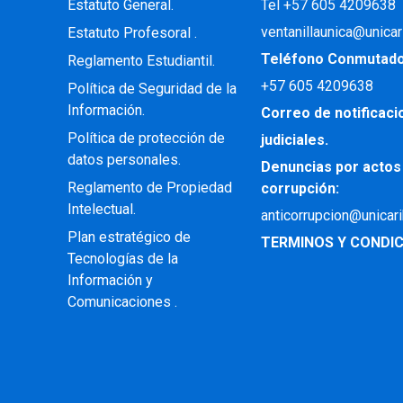
.
Estatuto General.
Tel +57 605 4209638
ventanillaunica@unicar
Estatuto Profesoral
.
Teléfono Conmutad
Reglamento Estudiantil.
+57
605 4209638
Política de Seguridad de la
Información.
Correo de notificac
Política de protección de
judiciales.
datos personales.
Denuncias por actos
Reglamento de Propiedad
corrupción:
Intelectual
.
anticorrupcion@unicar
Plan estratégico de
TERMINOS Y CONDIC
Tecnologías de la
Información y
Comunicaciones .