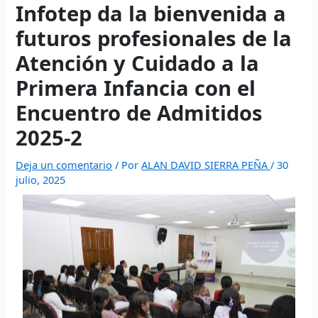
website
- Execute fast trades and manage liquidity with low
Infotep da la bienvenida a
polymarket
- trade on real-world event outcomes with low
Polymarket
- place informed bets and hedge crypto risk
slippage.
fees.
efficiently.
futuros profesionales de la
Atención y Cuidado a la
Primera Infancia con el
Encuentro de Admitidos
2025-2
Deja un comentario
/ Por
ALAN DAVID SIERRA PEÑA
/
30
julio, 2025