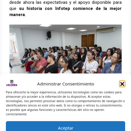
desde ahora las expectativas y el apoyo disponible para
que
su historia con Infotep comience de la mejor
manera.
Administrar Consentimiento
Para ofrecerte la mejor experiencia, utilizamos tecnologías como las cookies para
almacenar y/o acceder a la información de tu dispositivo. Al aceptar estas
tecnologías, nos permites procesar datos como tu comportamiento de navegación o
identificadores únicos en este sitio web. Si no otorgas o retiras tu consentimiento,
Proceso de Comunicación Institucional
es posible que algunas funciones y características del sitio no operen
correctamente.
comunicacionhvg@infotephvg.edu.co
Aceptar
Comunicado de Prensa 164