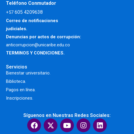
Teléfono Conmutador
605 4209638
+57
Correo de notificaciones
judiciales.
Denuncias por actos de corrupción:
anticorrupcion@unicaribe.edu.co
TERMINOS Y CONDICIONES.
Servicios
Bienestar universitario.
Biblioteca.
Pagos en línea.
Inscripciones.
Síguenos en Nuestras Redes Sociales:
F
X
Y
I
L
a
-
o
n
i