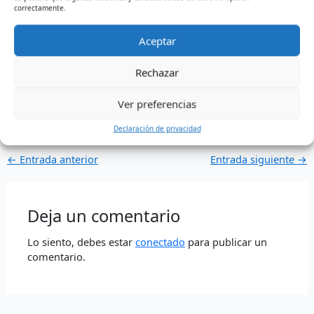
correctamente.
Aceptar
Proceso de Comunicación Institucional
comunicacionhvg@infotephvg.edu.co
Rechazar
Comunicado de Prensa 076
Ver preferencias
Declaración de privacidad
←
Entrada anterior
Entrada siguiente
→
Deja un comentario
Lo siento, debes estar
conectado
para publicar un
comentario.