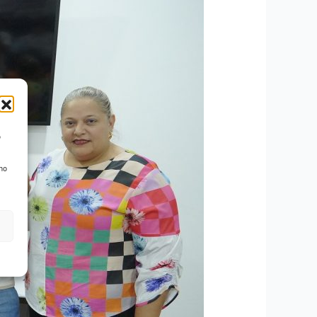
o
 no