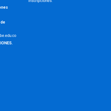
Inscripciones.
iones
 de
ibe.edu.co
IONES.