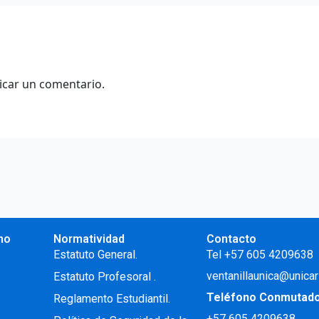
icar un comentario.
no
Normatividad
Contacto
.
Estatuto General.
Tel +57 605 4209638
ventanillaunica@unicar
Estatuto Profesoral
.
Teléfono Conmutad
Reglamento Estudiantil.
+57
605 4209638