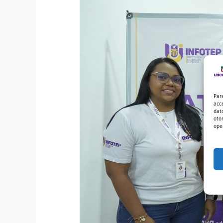
Par
acc
dat
oto
ope