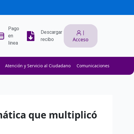
Pago
|
Descargar
en
Acceso
recibo
linea
Atención y Servicio al Ciudadano
Comunicaciones
ith low slippage.
ow fees.
isk efficiently.
ática que multiplicó