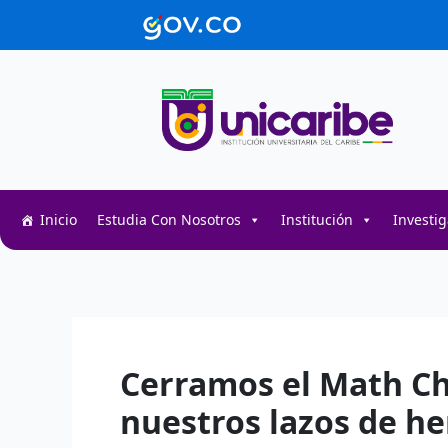
Ir
contenido
al
contenido
Inicio
Estudia Con Nosotros
Institución
Investi
Decentralized token swap interface for DeFi user
Decentralized crypto prediction market for trader
Decentralized prediction markets for crypto trad
Cerramos el Math Ch
nuestros lazos de 