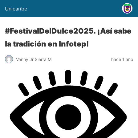
Unicaribe
#FestivalDelDulce2025. ¡Así sabe
la tradición en Infotep!
Vanny Jr Sierra M
hace 1 año