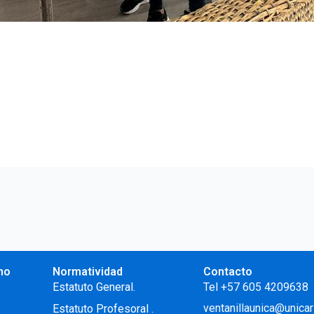
no
Normatividad
Contacto
.
Estatuto General.
Tel +57 605 4209638
ventanillaunica@unicar
Estatuto Profesoral
.