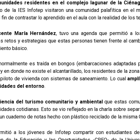
munidades residentes en el complejo lagunar de la Ciéna
o de la IES Infotep visitaron una comunidad palafítica en el 
in de contrastar lo aprendido en el aula con la realidad de los ter
ocente María Hernández
, tuvo una agenda que permitió a lo
s retos y estrategias que estas personas tienen frente al cambi
iento básico.
normalmente es traída en bongos (embarcaciones adaptadas par
 y en donde no existe el alcantarillado, los residentes de la zona 
s piloto de vivienda con sistemas de saneamiento. Lo cual
amplí
alidades del entorno
.
iencia del turismo comunitario y ambiental
que estas comu
vidades cotidianas. Esto se vio reflejado en la charla sobre se
 un cuaderno de notas hecho con plástico reciclado de la misma
rmitió a los jóvenes de Infotep compartir con estudiantes d
ión de la Educación y las Oportunidades -CREO- de la Univer