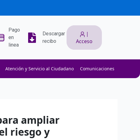
Pago
|
Descargar
en
Acceso
recibo
linea
Atención y Servicio al Ciudadano
Comunicaciones
ith low slippage.
ow fees.
isk efficiently.
para ampliar
l riesgo y