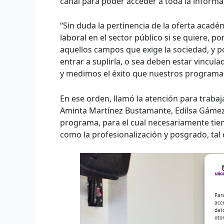
canal para poder acceder a toda la informa
“Sin duda la pertinencia de la oferta acad
laboral en el sector público si se quiere, 
aquellos campos que exige la sociedad, y p
entrar a suplirla, o sea deben estar vincu
y medimos el éxito que nuestros programas
En ese orden, llamó la atención para trabaj
Aminta Martínez Bustamante, Edilsa Gámez 
programa, para el cual necesariamente tien
como la profesionalización y posgrado, ta
Par
acc
dat
oto