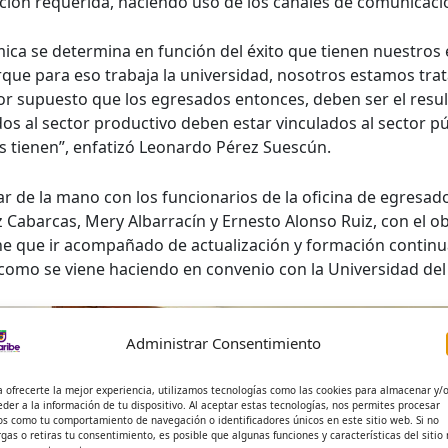
ción requerida, haciendo uso de los canales de comunicaci
émica se determina en función del éxito que tienen nuestro
porque para eso trabaja la universidad, nosotros estamos t
or supuesto que los egresados entonces, deben ser el resu
lados al sector productivo deben estar vinculados al sector
 tienen”, enfatizó Leonardo Pérez Suescún.
ar de la mano con los funcionarios de la oficina de egresad
Cabarcas, Mery Albarracín y Ernesto Alonso Ruiz, con el o
e que ir acompañado de actualización y formación continua
l como se viene haciendo en convenio con la Universidad de
Administrar Consentimiento
a ofrecerte la mejor experiencia, utilizamos tecnologías como las cookies para almacenar y/
eder a la información de tu dispositivo. Al aceptar estas tecnologías, nos permites procesar
os como tu comportamiento de navegación o identificadores únicos en este sitio web. Si no
rgas o retiras tu consentimiento, es posible que algunas funciones y características del sitio