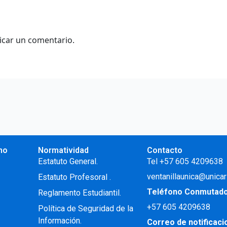
icar un comentario.
no
Normatividad
Contacto
.
Estatuto General.
Tel +57 605 4209638
ventanillaunica@unicar
Estatuto Profesoral
.
Teléfono Conmutad
Reglamento Estudiantil.
+57
605 4209638
Política de Seguridad de la
Información.
Correo de notificac