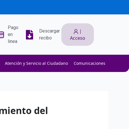
Pago
|
Descargar
en
Acceso
recibo
linea
Atención y Servicio al Ciudadano
Comunicaciones
ith low slippage.
ow fees.
isk efficiently.
imiento del