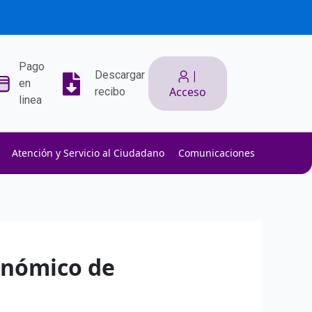
Pago
|
Descargar
en
Acceso
recibo
linea
Atención y Servicio al Ciudadano
Comunicaciones
ith low slippage.
ow fees.
isk efficiently.
onómico de