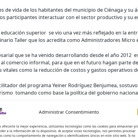
s de vida de los habitantes del municipio de Ciénaga y su ár
s participantes interactuar con el sector productivo y su e
 educación superior se vio una vez más reflejado en la entr
ario Taller que los acredita como Administradores Micro 
esarial que se ha venido desarrollando desde el año 2012 e
al comercio informal, para que en el futuro hagan parte de
s vitales como la reducción de costos y gastos operativos 
facilitador del programa Yeiner Rodríguez Benjumea, sostuv
ismo tomando como base la política del gobierno nacional
 incentivando proyectos productivos teniendo en cuenta el a
Administrar Consentimiento
, precisó Rodríguez Benjumea.
a ofrecerte la mejor experiencia, utilizamos tecnologías como las cookies para almacenar y/
 Micro empresarial promovido desde el Centro de Extensión 
eder a la información de tu dispositivo. Al aceptar estas tecnologías, nos permites procesar
os como tu comportamiento de navegación o identificadores únicos en este sitio web. Si no
una serie de conocimientos a los participantes en temas c