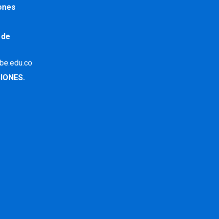
iones
 de
ibe.edu.co
IONES.