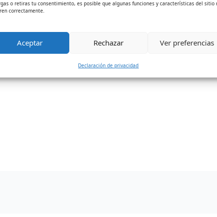
rgas o retiras tu consentimiento, es posible que algunas funciones y características del sitio
esas en Colombia.
ren correctamente.
nido el curso Taller de Administración Microempresarial, 
Aceptar
Rechazar
Ver preferencias
co laboral denominado “Gestión de Proyectos Productivos”
os pequeños comerciantes y comunidad en general como el
Declaración de privacidad
dades crediticias, haciendo realidad su sueño de contar c