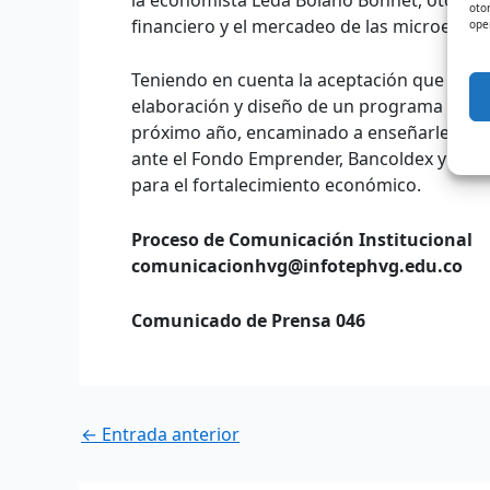
oto
financiero y el mercadeo de las microempr
ope
Teniendo en cuenta la aceptación que ha te
elaboración y diseño de un programa Técni
próximo año, encaminado a enseñarles a l
ante el Fondo Emprender, Bancoldex y enti
para el fortalecimiento económico.
Proceso de Comunicación Institucional
comunicacionhvg@infotephvg.edu.co
Comunicado de Prensa 046
←
Entrada anterior