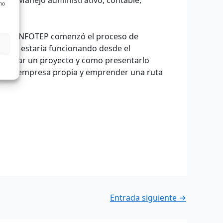
 no
La IES INFOTEP comenzó el proceso de
 que estaría funcionando desde el
aborar un proyecto y como presentarlo
on una empresa propia y emprender una ruta
Entrada siguiente
→