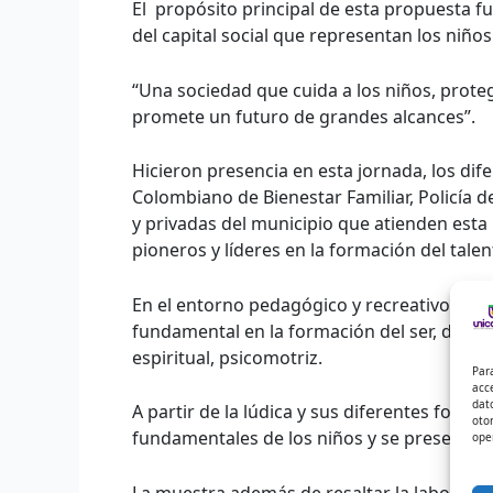
El propósito principal de esta propuesta fu
del capital social que representan los niños
“Una sociedad que cuida a los niños, prote
promete un futuro de grandes alcances”.
Hicieron presencia en esta jornada, los dif
Colombiano de Bienestar Familiar, Policía de
y privadas del municipio que atienden esta
pioneros y líderes en la formación del tal
En el entorno pedagógico y recreativo, el I
fundamental en la formación del ser, desde 
espiritual, psicomotriz.
Par
acc
dat
A partir de la lúdica y sus diferentes formas
oto
fundamentales de los niños y se presentan l
ope
La muestra además de resaltar la labor de l