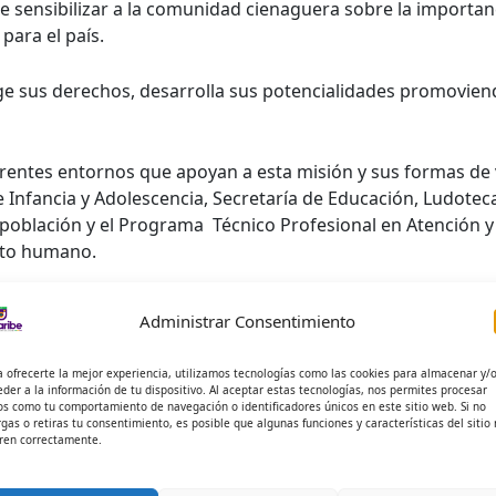
e sensibilizar a la comunidad cienaguera sobre la importanc
 para el país.
ge sus derechos, desarrolla sus potencialidades promoviend
erentes entornos que apoyan a esta misión y sus formas de v
 Infancia y Adolescencia, Secretaría de Educación, Ludoteca 
 población y el Programa Técnico Profesional en Atención 
ento humano.
nfotep a través de este programa presenta su apuesta al desa
Administrar Consentimiento
la cual se desarrollan las diferentes dimensiones en el niñ
a ofrecerte la mejor experiencia, utilizamos tecnologías como las cookies para almacenar y/
eder a la información de tu dispositivo. Al aceptar estas tecnologías, nos permites procesar
os como tu comportamiento de navegación o identificadores únicos en este sitio web. Si no
 de expresión: arte, literatura, el juego, la expresión corpor
rgas o retiras tu consentimiento, es posible que algunas funciones y características del sitio
as alternativas para desarrollar sus competencias para la v
ren correctamente.
as entidades invitadas, busca que los estudiantes de los gr