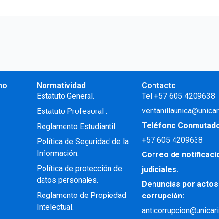
no
Normatividad
Contacto
.
Estatuto General.
Tel +57 605 4209638
ventanillaunica@unicar
Estatuto Profesoral
.
Teléfono Conmutad
Reglamento Estudiantil.
+57
605 4209638
Política de Seguridad de la
Información.
Correo de notificac
Política de protección de
judiciales.
datos personales.
Denuncias por actos
Reglamento de Propiedad
corrupción:
Intelectual
.
anticorrupcion@unicar