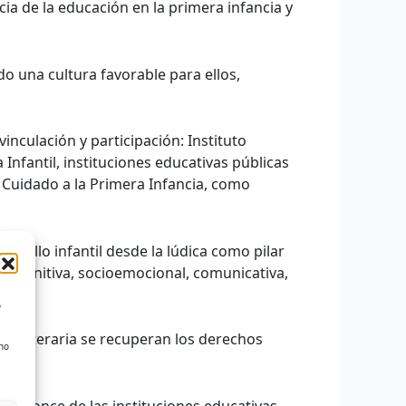
ia de la educación en la primera infancia y
o una cultura favorable para ellos,
inculación y participación: Instituto
Infantil, instituciones educativas públicas
y Cuidado a la Primera Infancia, como
rrollo infantil desde la lúdica como pilar
o: cognitiva, socioemocional, comunicativa,
o
al y literaria se recuperan los derechos
 no
ida.
ados once de las instituciones educativas,