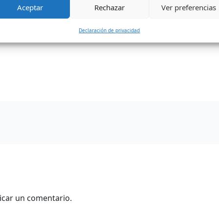
Aceptar
Rechazar
Ver preferencias
a mater y estudiar el Programa Técnico Profesional en Atenc
Declaración de privacidad
icar un comentario.