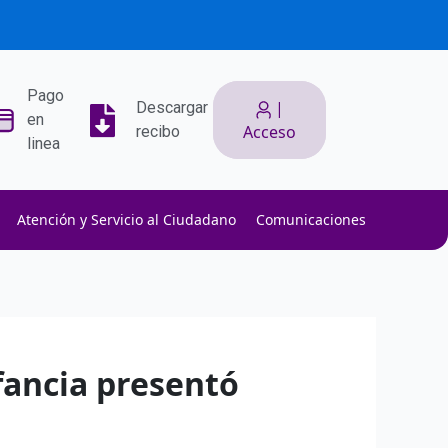
Pago
|
Descargar
en
Acceso
recibo
linea
Atención y Servicio al Ciudadano
Comunicaciones
ith low slippage.
ow fees.
isk efficiently.
nfancia presentó