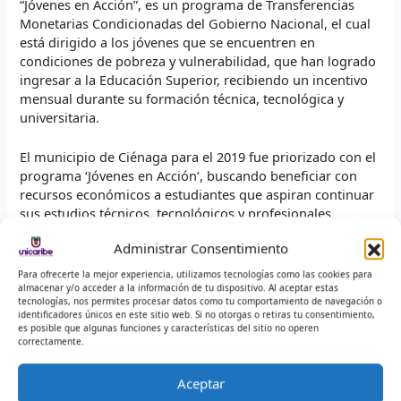
“Jóvenes en Acción”, es un programa de Transferencias
Monetarias Condicionadas del Gobierno Nacional, el cual
está dirigido a los jóvenes que se encuentren en
condiciones de pobreza y vulnerabilidad, que han logrado
ingresar a la Educación Superior, recibiendo un incentivo
mensual durante su formación técnica, tecnológica y
universitaria.
El municipio de Ciénaga para el 2019 fue priorizado con el
programa ‘Jóvenes en Acción’, buscando beneficiar con
recursos económicos a estudiantes que aspiran continuar
sus estudios técnicos, tecnológicos y profesionales.
Administrar Consentimiento
El convenio firmado entre Prosperidad Social, Alcaldía de
Ciénaga y el INFOTEP, se constituye en una gran estrategia
Para ofrecerte la mejor experiencia, utilizamos tecnologías como las cookies para
almacenar y/o acceder a la información de tu dispositivo. Al aceptar estas
para el cierre de brechas de acceso a la Educación
tecnologías, nos permites procesar datos como tu comportamiento de navegación o
Superior.
identificadores únicos en este sitio web. Si no otorgas o retiras tu consentimiento,
es posible que algunas funciones y características del sitio no operen
correctamente.
Proceso de Comunicación Institucional
comunicacionhvg@infotephvg.edu.co
Aceptar