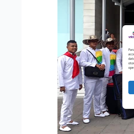
Par
acc
dat
oto
ope