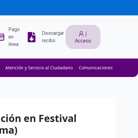
Pago
|
Descargar
en
Acceso
recibo
linea
Atención y Servicio al Ciudadano
Comunicaciones
ith low slippage.
ow fees.
isk efficiently.
ción en Festival
ima)