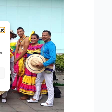
o
 no