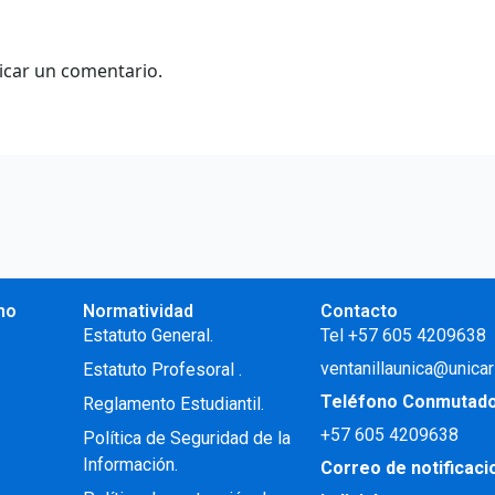
icar un comentario.
no
Normatividad
Contacto
.
Estatuto General.
Tel +57 605 4209638
ventanillaunica@unicar
Estatuto Profesoral
.
Teléfono Conmutad
Reglamento Estudiantil.
+57
605 4209638
Política de Seguridad de la
Información.
Correo de notificac