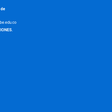
 de
ibe.edu.co
IONES.