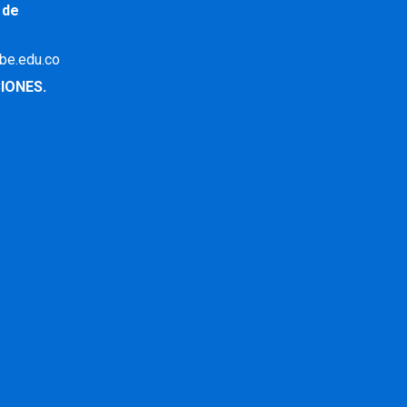
 de
ibe.edu.co
IONES.