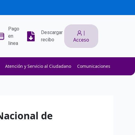
Pago
|
Descargar
en
Acceso
recibo
linea
Atención y Servicio al Ciudadano
Comunicaciones
ith low slippage.
ow fees.
isk efficiently.
Nacional de