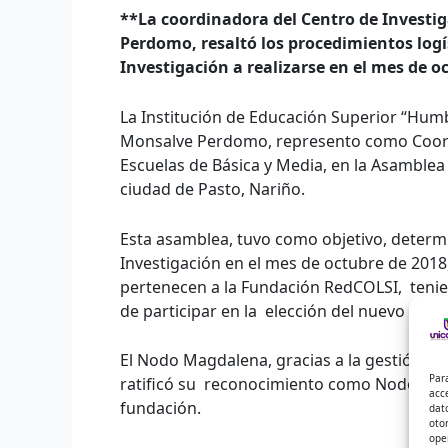
**La coordinadora del Centro de Investi
Perdomo, resaltó los procedimientos logí
Investigación a realizarse en el mes de o
La Institución de Educación Superior “Hum
Monsalve Perdomo, represento como Coordi
Escuelas de Básica y Media, en la Asamblea
ciudad de Pasto, Nariño.
Esta asamblea, tuvo como objetivo, determi
Investigación en el mes de octubre de 20
pertenecen a la Fundación RedCOLSI, tenie
de participar en la elección del nuevo Comi
El Nodo Magdalena, gracias a la gestión Adm
Par
ratificó su reconocimiento como Nodo Conso
acc
fundación.
dat
oto
ope