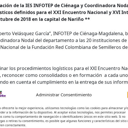
gación de la IES INFOTEP de Ciénaga y Coordinadora No
sticos definidos para el XXI Encuentro Nacional y XVI In
ctubre de 2018 en la capital de Nariño **
berto Velásquez García”, INFOTEP de Ciénaga-Magdalena, ba
nadora Nodal del departamento a las 20 instituciones de 
 Nacional de la Fundación Red Colombiana de Semilleros de 
nar los procedimientos logísticos para el XXI Encuentro Nac
18, reconocer como consolidados o en formación a cada un
ndo en cuenta el cumplimiento en la entrega de sus infor
té Ejecutivo Nacional.
Administrar Consentimiento
inistrativa y Académica realizada por la IES INFOTEP y la U
a ofrecerte la mejor experiencia, utilizamos tecnologías como las cookies para almacenar y/
lidado, lo cual permite a la institución, tener voz y voto 
eder a la información de tu dispositivo. Al aceptar estas tecnologías, nos permites procesar
os como tu comportamiento de navegación o identificadores únicos en este sitio web. Si no
rgas o retiras tu consentimiento, es posible que algunas funciones y características del sitio
ren correctamente.