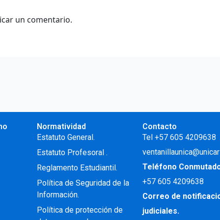
icar un comentario.
no
Normatividad
Contacto
.
Estatuto General.
Tel +57 605 4209638
ventanillaunica@unicar
Estatuto Profesoral
.
Teléfono Conmutad
Reglamento Estudiantil.
+57
605 4209638
Política de Seguridad de la
Información.
Correo de notificac
Política de protección de
judiciales.