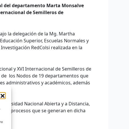
dal del departamento Marta Monsalve
ternacional de Semilleros de
jo la delegación de la Mg. Martha
Educación Superior, Escuelas Normales y
Investigación RedColsi realizada en la
ional y XVI Internacional de Semilleros de
o de los Nodos de 19 departamentos que
mes administrativos y académicos, además
niversidad Nacional Abierta y a Distancia,
o
en los procesos que se generan en dicha
 no