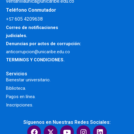
ventanillaunica@unicaribe.edu.co
Teléfono Conmutador
605 4209638
+57
Correo de notificaciones
judiciales.
Denuncias por actos de corrupción:
anticorrupcion@unicaribe.edu.co
TERMINOS Y CONDICIONES.
Servicios
Bienestar universitario.
Biblioteca.
Pagos en línea.
Inscripciones.
Síguenos en Nuestras Redes Sociales:
F
X
Y
I
L