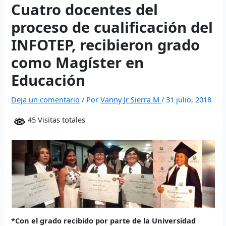
website
- Execute fast trades and manage liquidity with low
Cuatro docentes del
polymarket
- trade on real-world event outcomes with low
Polymarket
- place informed bets and hedge crypto risk
slippage.
fees.
efficiently.
proceso de cualificación del
INFOTEP, recibieron grado
como Magíster en
Educación
Deja un comentario
/ Por
Vanny Jr Sierra M
/
31 julio, 2018
45 Visitas totales
*Con el grado recibido por parte de la Universidad