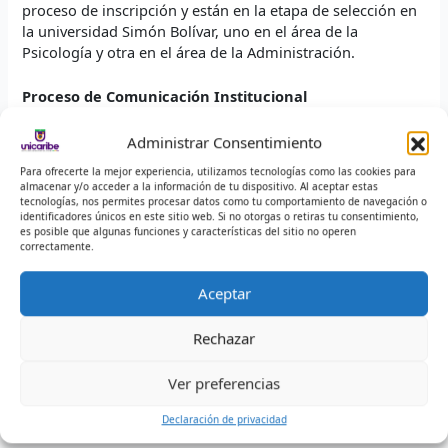
proceso de inscripción y están en la etapa de selección en
la universidad Simón Bolívar, uno en el área de la
Psicología y otra en el área de la Administración.
Proceso de Comunicación Institucional
comunicacionhvg@infotephvg.edu.co
Administrar Consentimiento
Comunicado de Prensa 298
Para ofrecerte la mejor experiencia, utilizamos tecnologías como las cookies para
almacenar y/o acceder a la información de tu dispositivo. Al aceptar estas
tecnologías, nos permites procesar datos como tu comportamiento de navegación o
identificadores únicos en este sitio web. Si no otorgas o retiras tu consentimiento,
es posible que algunas funciones y características del sitio no operen
correctamente.
←
Entrada anterior
Entrada siguiente
→
Aceptar
Deja un comentario
Rechazar
Lo siento, debes estar
conectado
para publicar un
Ver preferencias
comentario.
Declaración de privacidad