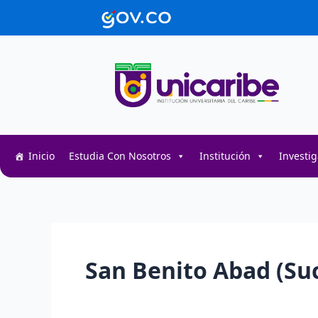
Ir
contenido
al
contenido
Inicio
Estudia Con Nosotros
Institución
Investi
San Benito Abad (Su