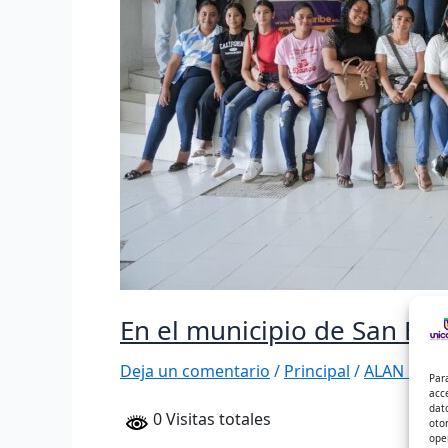
En el municipio de San Beni
Deja un comentario
/
Principal
/
ALAN DAVI
Par
acc
dat
0 Visitas totales
oto
ope