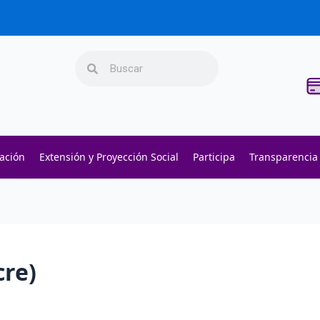
Search
Search
gación
Extensión y Proyección Social
Participa
Transparencia
cre)