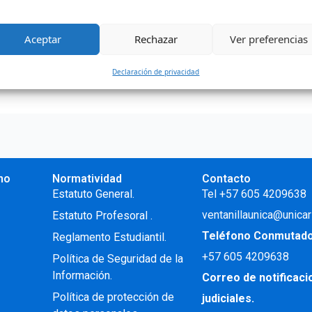
calde municipal, Pedro Martelo, el rector de Unicaribe, Leon
có el inicio de […]
Aceptar
Rechazar
Ver preferencias
Declaración de privacidad
no
Normatividad
Contacto
.
Estatuto General.
Tel +57 605 4209638
ventanillaunica@unicar
Estatuto Profesoral
.
Teléfono Conmutad
Reglamento Estudiantil.
+57
605 4209638
Política de Seguridad de la
Información.
Correo de notificac
Política de protección de
judiciales.