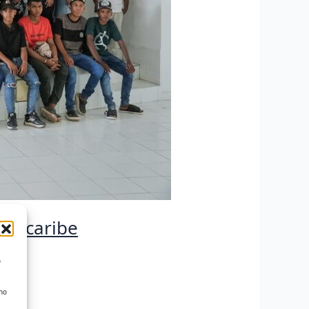
 Unicaribe
o
 no