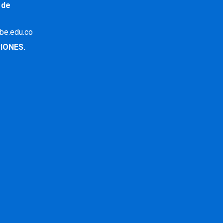
 de
ibe.edu.co
IONES.