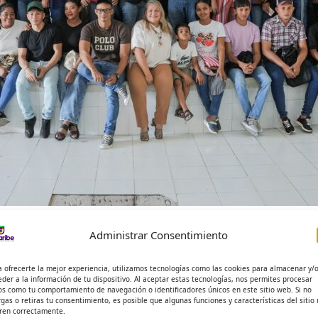
to Abad (Sucre) inició la historia de
Administrar Consentimiento
D SIERRA PEÑA
a ofrecerte la mejor experiencia, utilizamos tecnologías como las cookies para almacenar y/
eder a la información de tu dispositivo. Al aceptar estas tecnologías, nos permites procesar
os como tu comportamiento de navegación o identificadores únicos en este sitio web. Si no
rgas o retiras tu consentimiento, es posible que algunas funciones y características del sitio
ren correctamente.