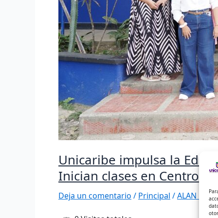
Centro
Tutorial
de
Minca
Unicaribe impulsa la Educa
Inician clases en Centro Tu
Par
Deja un comentario
/
Principal
/
ALAN DAVI
acc
dat
oto