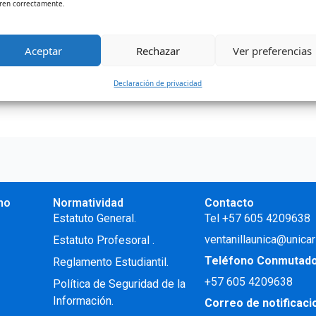
ren correctamente.
 Gratuidad del Ministerio de Educación Nacional que busca 
Aceptar
Rechazar
Ver preferencias
Declaración de privacidad
no
Normatividad
Contacto
.
Estatuto General.
Tel +57 605 4209638
ventanillaunica@unicar
Estatuto Profesoral
.
Teléfono Conmutad
Reglamento Estudiantil.
+57
605 4209638
Política de Seguridad de la
Información.
Correo de notificac