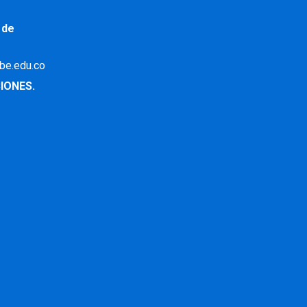
 de
ibe.edu.co
IONES.