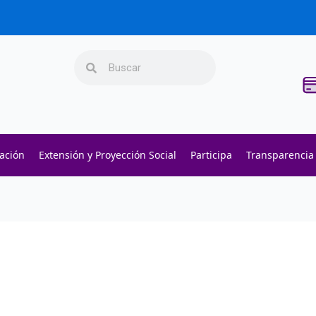
Search
Search
gación
Extensión y Proyección Social
Participa
Transparencia