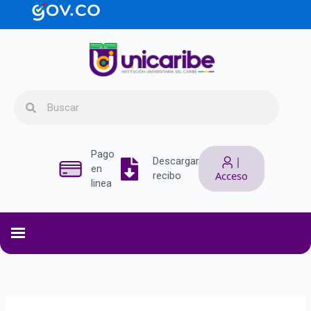
Ir
contenido
al
contenido
Search
Search
Pago
|
Descargar
en
Acceso
recibo
linea