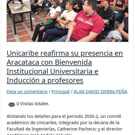
con
Bienvenida
Institucional
Universitaria
e
Inducción
a
profesores
Unicaribe reafirma su presencia en
Aracataca con Bienvenida
Institucional Universitaria e
Inducción a profesores
Deja un comentario
/
Principal
/
ALAN DAVID SIERRA PEÑA
0 Visitas totales
Alistando los detalles para el periodo 2026-2, un comité
académico de Unicaribe, integrado por la decana de la
Facultad de Ingenierías, Catherine Pacheco; y el director