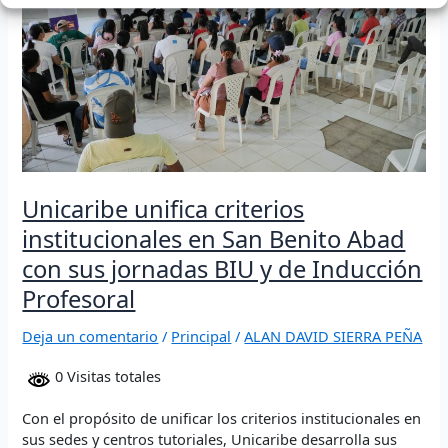
San
Benito
Abad
con
sus
jornadas
BIU
y
de
Unicaribe unifica criterios
Inducción
Profesoral
institucionales en San Benito Abad
con sus jornadas BIU y de Inducción
Profesoral
Deja un comentario
/
Principal
/
ALAN DAVID SIERRA PEÑA
0 Visitas totales
Con el propósito de unificar los criterios institucionales en
sus sedes y centros tutoriales, Unicaribe desarrolla sus