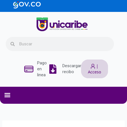
Ir
contenido
al
contenido
Search
Search
Pago
|
Descargar
en
Acceso
recibo
linea