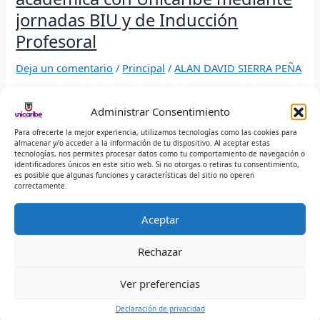
Profesoral
jornadas BIU y de Inducción
Profesoral
Deja un comentario
/
Principal
/
ALAN DAVID SIERRA PEÑA
0 Visitas totales
Administrar Consentimiento
La Institución Universitaria del Caribe, a través de su
Para ofrecerte la mejor experiencia, utilizamos tecnologías como las cookies para
Vicerrectoría Académica, realizó jornadas de Bienvenida
almacenar y/o acceder a la información de tu dispositivo. Al aceptar estas
tecnologías, nos permites procesar datos como tu comportamiento de navegación o
Institucional Universitaria (BIU) e Inducción a Profesores
identificadores únicos en este sitio web. Si no otorgas o retiras tu consentimiento,
en este territorio bolivarense. Estas actividades se realizan
es posible que algunas funciones y características del sitio no operen
correctamente.
Read More »
Aceptar
Rechazar
Unicaribe
unifica
Ver preferencias
criterios
institucionales
Declaración de privacidad
en