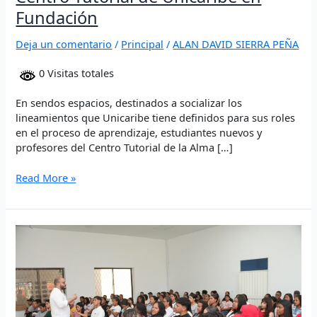
Unicaribe
Fundación
en
Fundación
Deja un comentario
/
Principal
/
ALAN DAVID SIERRA PEÑA
0 Visitas totales
En sendos espacios, destinados a socializar los
lineamientos que Unicaribe tiene definidos para sus roles
en el proceso de aprendizaje, estudiantes nuevos y
profesores del Centro Tutorial de la Alma […]
Read More »
Unicaribe
reafirma
su
presencia
en
Aracataca