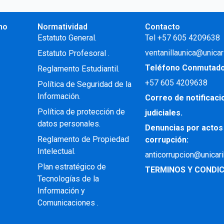
no
Normatividad
Contacto
.
Estatuto General.
Tel +57 605 4209638
ventanillaunica@unicar
Estatuto Profesoral
.
Teléfono Conmutad
Reglamento Estudiantil.
+57
605 4209638
Política de Seguridad de la
Información.
Correo de notificac
Política de protección de
judiciales.
datos personales.
Denuncias por actos
Reglamento de Propiedad
corrupción:
Intelectual
.
anticorrupcion@unicar
Plan estratégico de
TERMINOS Y CONDIC
Tecnologías de la
Información y
Comunicaciones .