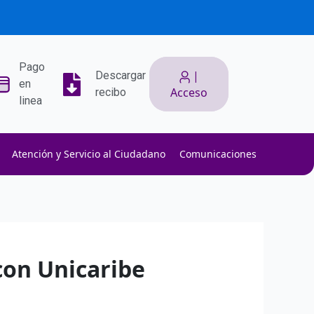
Pago
|
Descargar
en
Acceso
recibo
linea
Atención y Servicio al Ciudadano
Comunicaciones
ith low slippage.
ow fees.
isk efficiently.
con Unicaribe
l