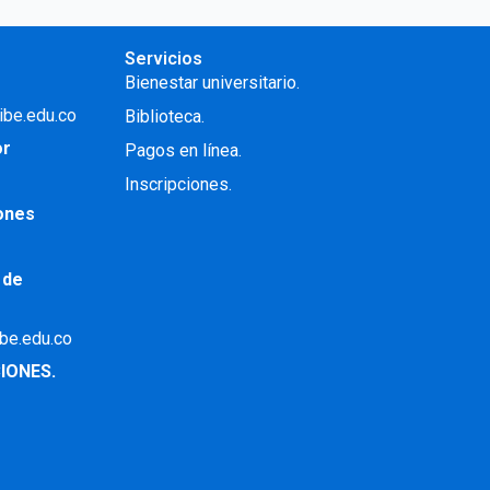
Servicios
Bienestar universitario.
ibe.edu.co
Biblioteca.
or
Pagos en línea.
Inscripciones.
iones
 de
ibe.edu.co
IONES.