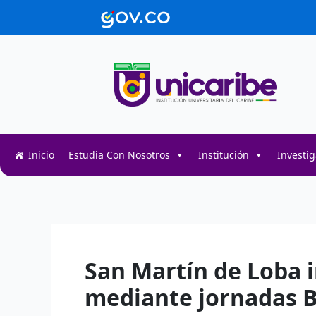
Ir
contenido
al
contenido
Inicio
Estudia Con Nosotros
Institución
Investi
Decentralized token swap interface for DeFi user
Decentralized crypto prediction market for trader
Decentralized prediction markets for crypto trad
San Martín de Loba i
mediante jornadas B