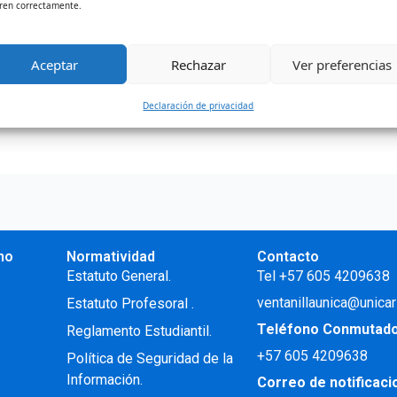
ren correctamente.
 y en los derechos de grado, enmarcada en la Ley 2367 de 2
Aceptar
Rechazar
Ver preferencias
Declaración de privacidad
no
Normatividad
Contacto
.
Estatuto General.
Tel +57 605 4209638
ventanillaunica@unicar
Estatuto Profesoral
.
Teléfono Conmutad
Reglamento Estudiantil.
+57
605 4209638
Política de Seguridad de la
Información.
Correo de notificac