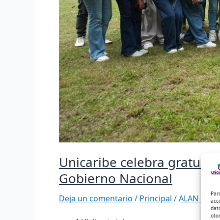
Unicaribe celebra gratuida
Gobierno Nacional
Par
Deja un comentario
/
Principal
/
ALAN DAVI
acc
dat
oto