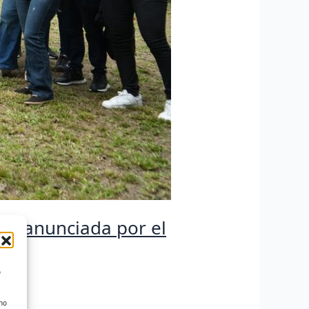
ado anunciada por el
o
 no