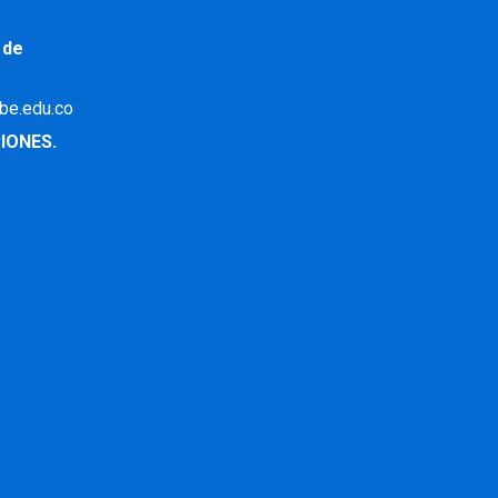
 de
ibe.edu.co
IONES.