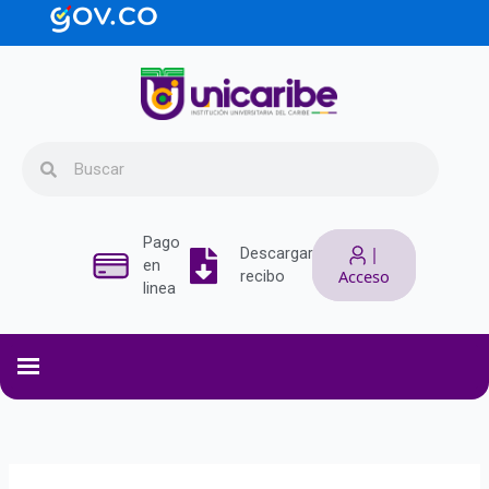
Ir
contenido
al
contenido
Search
Search
Pago
|
Descargar
en
Acceso
recibo
linea