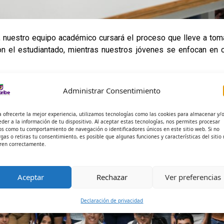
, nuestro equipo académico cursará el proceso que lleve a tom
on el estudiantado, mientras nuestros jóvenes se enfocan en 
vuelve al Magdalena. Las siguientes serán en Aracataca, Fundac
Administrar Consentimiento
a ofrecerte la mejor experiencia, utilizamos tecnologías como las cookies para almacenar y/
eder a la información de tu dispositivo. Al aceptar estas tecnologías, nos permites procesar
os como tu comportamiento de navegación o identificadores únicos en este sitio web. Si no
rgas o retiras tu consentimiento, es posible que algunas funciones y características del sitio
ren correctamente.
Aceptar
Rechazar
Ver preferencias
Declaración de privacidad