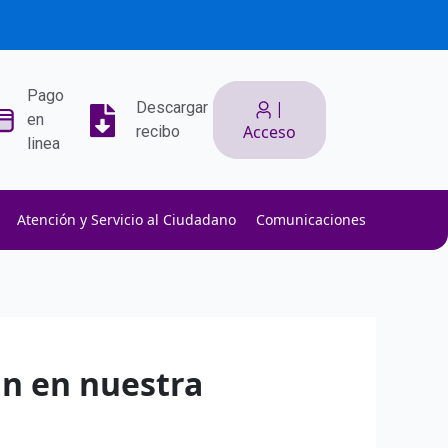
Pago
|
Descargar
en
Acceso
recibo
linea
Atención y Servicio al Ciudadano
Comunicaciones
ith low slippage.
ow fees.
isk efficiently.
n en nuestra