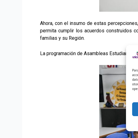
Ahora, con el insumo de estas percepciones
permita cumplir los acuerdos construidos c
familias y su Región.
La programación de Asambleas Estudiantiles 
Par
acc
dat
oto
ope