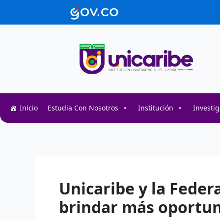
Ir
contenido
al
contenido
Inicio
Estudia Con Nosotros
Institución
Investi
Decentralized token swap interface for DeFi user
Decentralized crypto prediction market for trader
Decentralized prediction markets for crypto trad
Unicaribe y la Fede
brindar más oportun