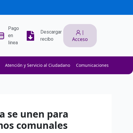
Pago
|
Descargar
en
Acceso
recibo
linea
Atención y Servicio al Ciudadano
Comunicaciones
ith low slippage.
ow fees.
isk efficiently.
a se unen para
smos comunales