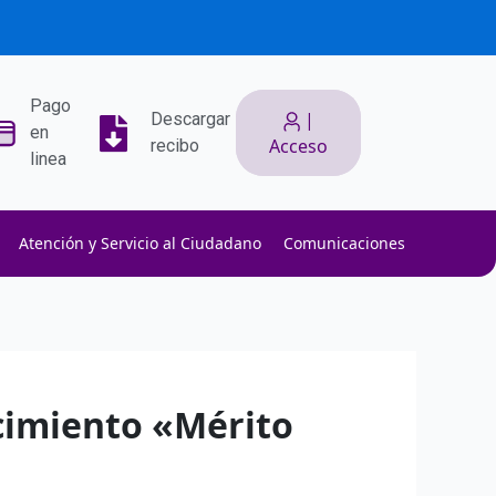
Pago
|
Descargar
en
Acceso
recibo
linea
Atención y Servicio al Ciudadano
Comunicaciones
ith low slippage.
ow fees.
isk efficiently.
ocimiento «Mérito