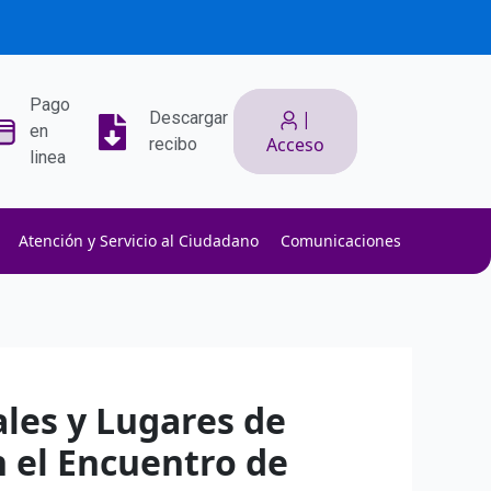
Pago
|
Descargar
en
Acceso
recibo
linea
Atención y Servicio al Ciudadano
Comunicaciones
ith low slippage.
ow fees.
isk efficiently.
ales y Lugares de
n el Encuentro de