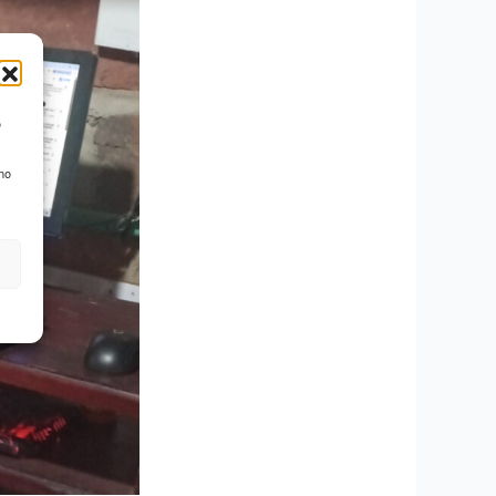
o
 no