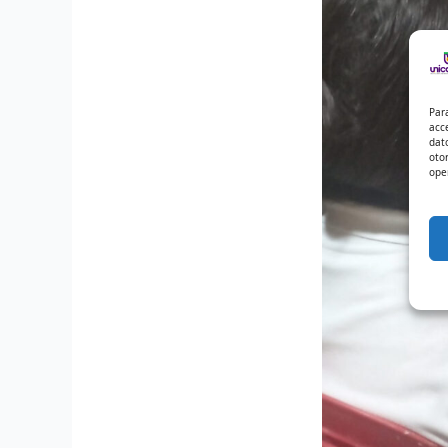
Par
acc
dat
oto
ope