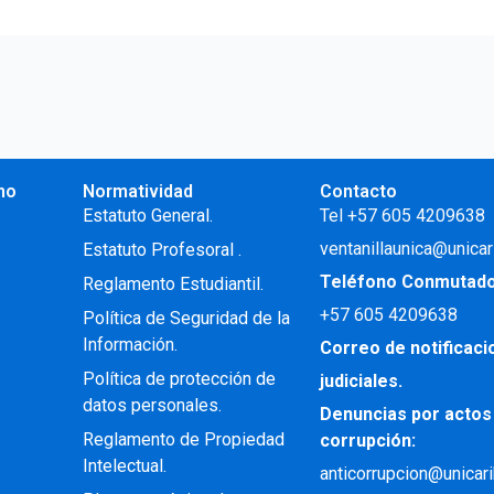
no
Normatividad
Contacto
.
Estatuto General.
Tel +57 605 4209638
ventanillaunica@unicar
Estatuto Profesoral
.
Teléfono Conmutad
Reglamento Estudiantil.
+57
605 4209638
Política de Seguridad de la
Información.
Correo de notificac
Política de protección de
judiciales.
datos personales.
Denuncias por actos
Reglamento de Propiedad
corrupción:
Intelectual
.
anticorrupcion@unicar