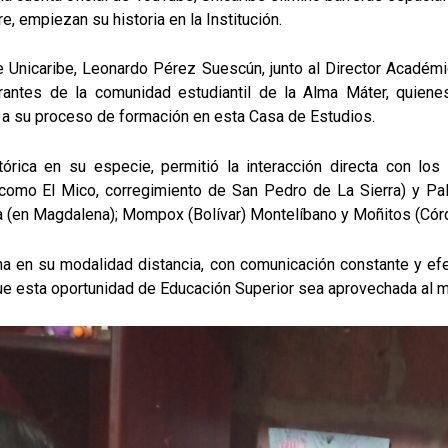
 empiezan su historia en la Institución.
de Unicaribe, Leonardo Pérez Suescún, junto al Director Acadé
grantes de la comunidad estudiantil de la Alma Máter, quiene
o a su proceso de formación en esta Casa de Estudios.
tórica en su especie, permitió la interacción directa con los
omo El Mico, corregimiento de San Pedro de La Sierra) y Pal
ca (en Magdalena); Mompox (Bolívar) Montelíbano y Moñitos (Cór
a en su modalidad distancia, con comunicación constante y ef
ue esta oportunidad de Educación Superior sea aprovechada al 