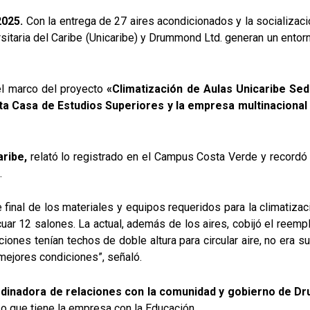
2025.
Con la entrega de 27 aires acondicionados y la socializac
rsitaria del Caribe (Unicaribe) y Drummond Ltd. generan un entor
el marco del proyecto
«Climatización de Aulas Unicaribe Se
a Casa de Estudios Superiores y la empresa multinacional
ribe,
relató lo registrado en el Campus Costa Verde y record
.
 final de los materiales y equipos requeridos para la climatizaci
r 12 salones. La actual, además de los aires, cobijó el reempl
iones tenían techos de doble altura para circular aire, no era su
mejores condiciones”, señaló.
ordinadora de relaciones con la comunidad y gobierno de 
o que tiene la empresa con la Educación.