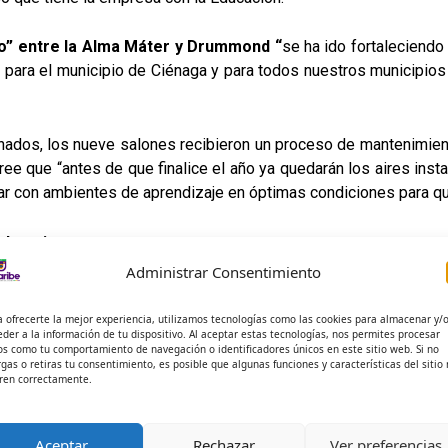
o” entre la Alma Máter y Drummond “
se ha ido fortaleciendo
 para el municipio de Ciénaga y para todos nuestros municipios 
nados, los nueve salones recibieron un proceso de mantenimien
ree que “antes de que finalice el año ya quedarán los aires inst
ar con ambientes de aprendizaje en óptimas condiciones para 
educativa
Administrar Consentimiento
 resaltó que la Alma Máter, además de la ayuda de Drummond, ha
demás de que
se recibió la donación de 15 hectáreas por par
a ofrecerte la mejor experiencia, utilizamos tecnologías como las cookies para almacenar y/
eder a la información de tu dispositivo. Al aceptar estas tecnologías, nos permites procesar
anciará estudios y obras para construir la sede de la Alma Má
os como tu comportamiento de navegación o identificadores únicos en este sitio web. Si no
acultad de Ingenierías
, el cual -en los primeros días de en
rgas o retiras tu consentimiento, es posible que algunas funciones y características del sitio
ren correctamente.
funciona como un engranaje perfecto.
La infraestructura prop
Aceptar
Rechazar
Ver preferencias