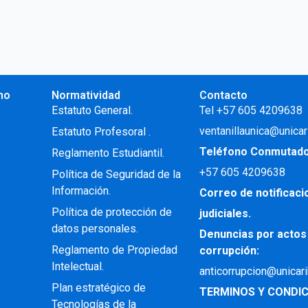
no
Normatividad
Contacto
.
Estatuto General.
Tel +57 605 4209638
ventanillaunica@unicar
Estatuto Profesoral
.
Teléfono Conmutad
Reglamento Estudiantil.
+57
605 4209638
Política de Seguridad de la
Información.
Correo de notificac
Política de protección de
judiciales.
datos personales.
Denuncias por actos
Reglamento de Propiedad
corrupción:
Intelectual
.
anticorrupcion@unicar
Plan estratégico de
TERMINOS Y CONDIC
Tecnologías de la