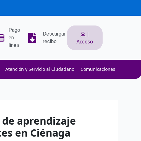
Pago
|
Descargar
en
Acceso
recibo
linea
Atención y Servicio al Ciudadano
Comunicaciones
ith low slippage.
ow fees.
isk efficiently.
 de aprendizaje
tes en Ciénaga