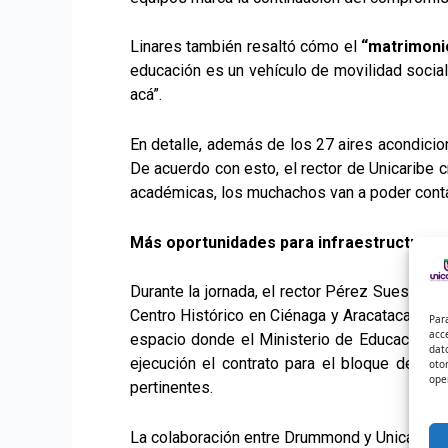
Linares también resaltó cómo el
“matrimoni
educación es un vehículo de movilidad social
acá”.
En detalle, además de los 27 aires acondicio
De acuerdo con esto, el rector de Unicaribe c
académicas, los muchachos van a poder cont
Más oportunidades para infraestructura 
Durante la jornada, el rector Pérez Suescún
Centro Histórico en Ciénaga y Aracataca. A
Par
acc
espacio donde el Ministerio de Educación fin
dat
ejecución el contrato para el bloque de la
F
oto
ope
pertinentes.
La colaboración entre Drummond y Unicaribe 