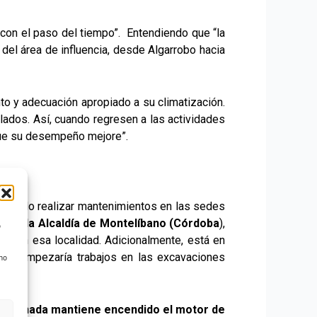
 con el paso del tiempo”. Entendiendo que “la
del área de influencia, desde Algarrobo hacia
to y adecuación apropiado a su climatización.
alados. Así, cuando regresen a las actividades
que su desempeño mejore”.
 podido realizar mantenimientos en las sedes
te de la Alcaldía de Montelíbano (Córdoba
),
o
ter en esa localidad. Adicionalmente, está en
ero- empezaría trabajos en las excavaciones
 no
orcionada mantiene encendido el motor de