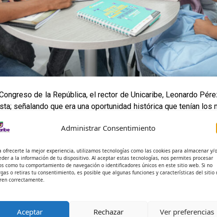
l Congreso de la República, el rector de Unicaribe, Leonardo Pé
a; señalando que era una oportunidad histórica que tenían los
as universidades, instituciones técnicas, tecnológicas y universi
Administrar Consentimiento
e Gustavo Petro, quien reconoce que este avance no habría sid
a ofrecerte la mejor experiencia, utilizamos tecnologías como las cookies para almacenar y/
2027, cuando el sistema recibirá cerca de un billón de pesos a
eder a la información de tu dispositivo. Al aceptar estas tecnologías, nos permites procesar
en la regionalización de la Educación Superior.
os como tu comportamiento de navegación o identificadores únicos en este sitio web. Si no
rgas o retiras tu consentimiento, es posible que algunas funciones y características del sitio
ren correctamente.
Aceptar
Rechazar
Ver preferencias