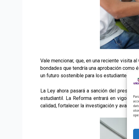
Vale mencionar, que, en una reciente visita a
bondades que tendría una aprobación como ést
un futuro sostenible para los estudiantes de l
La Ley ahora pasará a sanción del president
Par
estudiantil. La Reforma entrará en vigor en 
acc
calidad, fortalecer la investigación y avanzar 
dat
oto
ope