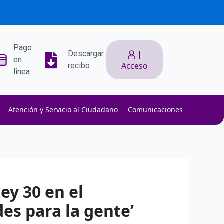
Pago
|
Descargar
en
Acceso
recibo
linea
Atención y Servicio al Ciudadano
Comunicaciones
ith low slippage.
ow fees.
isk efficiently.
ey 30 en el
s para la gente’