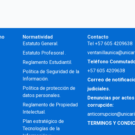
no
Normatividad
Contacto
.
Estatuto General.
Tel +57 605 4209638
ventanillaunica@unicar
Estatuto Profesoral
.
Teléfono Conmutad
Reglamento Estudiantil.
+57
605 4209638
Política de Seguridad de la
Información.
Correo de notificac
Política de protección de
judiciales.
datos personales.
Denuncias por actos
Reglamento de Propiedad
corrupción:
Intelectual
.
anticorrupcion@unicar
Plan estratégico de
TERMINOS Y CONDIC
Tecnologías de la