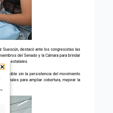
rez Suescún, destacó ante los congresistas las
 miembros del Senado y la Cámara para brindar
tarias estatales.
o posible sin la persistencia del movimiento
o
dicionales para ampliar cobertura, mejorar la
 no