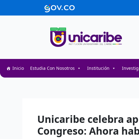
Ir
contenido
al
contenido
Inicio
Estudia Con Nosotros
Institución
Investi
Decentralized token swap interface for DeFi user
Decentralized crypto prediction market for trader
Decentralized prediction markets for crypto trad
Unicaribe celebra ap
Congreso: Ahora hab