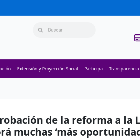
Search
Search
gación
Extensión y Proyección Social
Participa
Transparencia
s -
their website
- Execute fast trades and manage liquidity w
s -
polymarket
- trade on real-world event outcomes with l
ers -
Try Polymarket
- place informed bets and hedge crypto r
robación de la reforma a la L
rá muchas ‘más oportunidade