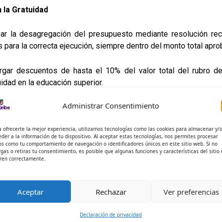
 la Gratuidad
zar la desagregación del presupuesto mediante resolución rect
 para la correcta ejecución, siempre dentro del monto total apro
orgar descuentos de hasta el 10% del valor total del rubro 
uidad en la educación superior.
Administrar Consentimiento
ión Universitaria del Caribe consolida su compromiso con la for
a ofrecerte la mejor experiencia, utilizamos tecnologías como las cookies para almacenar y/
eder a la información de tu dispositivo. Al aceptar estas tecnologías, nos permites procesar
os como tu comportamiento de navegación o identificadores únicos en este sitio web. Si no
rgas o retiras tu consentimiento, es posible que algunas funciones y características del sitio
ren correctamente.
Aceptar
Rechazar
Ver preferencias
Declaración de privacidad