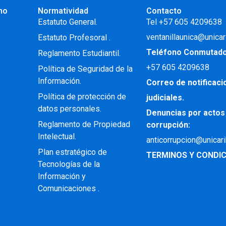
no
Normatividad
Contacto
.
Estatuto General.
Tel +57 605 4209638
ventanillaunica@unicar
Estatuto Profesoral
.
Teléfono Conmutad
Reglamento Estudiantil.
+57
605 4209638
Política de Seguridad de la
Información.
Correo de notificac
Política de protección de
judiciales.
datos personales.
Denuncias por actos
Reglamento de Propiedad
corrupción:
Intelectual
.
anticorrupcion@unicar
Plan estratégico de
TERMINOS Y CONDIC
Tecnologías de la
Información y
Comunicaciones .