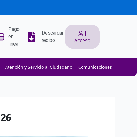
Pago
|
Descargar
en
Acceso
recibo
linea
Atención y Servicio al Ciudadano
Comunicaciones
ith low slippage.
ow fees.
isk efficiently.
026