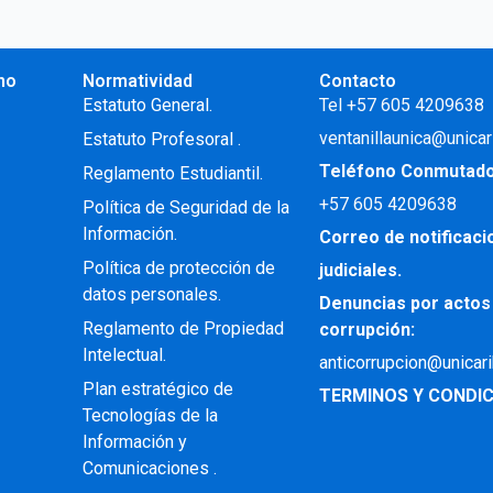
no
Normatividad
Contacto
.
Estatuto General.
Tel +57 605 4209638
ventanillaunica@unicar
Estatuto Profesoral
.
Teléfono Conmutad
Reglamento Estudiantil.
+57
605 4209638
Política de Seguridad de la
Información.
Correo de notificac
Política de protección de
judiciales.
datos personales.
Denuncias por actos
Reglamento de Propiedad
corrupción:
Intelectual
.
anticorrupcion@unicar
Plan estratégico de
TERMINOS Y CONDIC
Tecnologías de la
Información y
Comunicaciones .