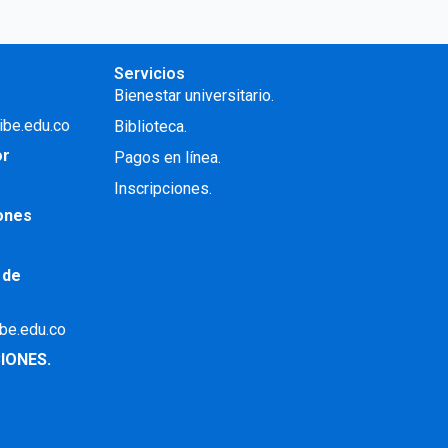
Servicios
Bienestar universitario.
ibe.edu.co
Biblioteca.
or
Pagos en línea.
Inscripciones.
iones
 de
ibe.edu.co
IONES.