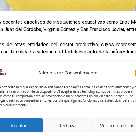
 y docentes directivos de instituciones educativas como Enoc M
n Juan del Córdoba, Virginia Gómez y San Francisco Javier, entre
s de otras entidades del sector productivo, cuyos represen
on la calidad académica, el fortalecimiento de la infraestruct
Administrar Consentimiento
onstrucción de propuestas orientadas a fortalecer las alianz
su cultura de mejora continua y trabajo articulado con los act
a ofrecerte la mejor experiencia, utilizamos tecnologías como las cookies para almacenar y/
eder a la información de tu dispositivo. Al aceptar estas tecnologías, nos permites procesar
os como tu comportamiento de navegación o identificadores únicos en este sitio web. Si no
rgas o retiras tu consentimiento, es posible que algunas funciones y características del sitio
ren correctamente.
Aceptar
Rechazar
Ver preferencias