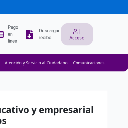
Pago
|
Descargar
en
Acceso
recibo
linea
Atención y Servicio al Ciudadano
Comunicaciones
ith low slippage.
ow fees.
isk efficiently.
ucativo y empresarial
os