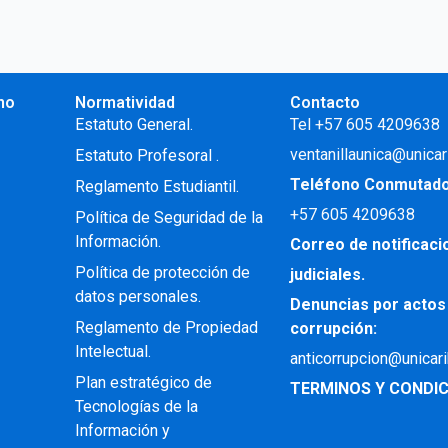
no
Normatividad
Contacto
.
Estatuto General.
Tel +57 605 4209638
ventanillaunica@unicar
Estatuto Profesoral
.
Teléfono Conmutad
Reglamento Estudiantil.
+57
605 4209638
Política de Seguridad de la
Información.
Correo de notificac
Política de protección de
judiciales.
datos personales.
Denuncias por actos
Reglamento de Propiedad
corrupción:
Intelectual
.
anticorrupcion@unicar
Plan estratégico de
TERMINOS Y CONDIC
Tecnologías de la
Información y