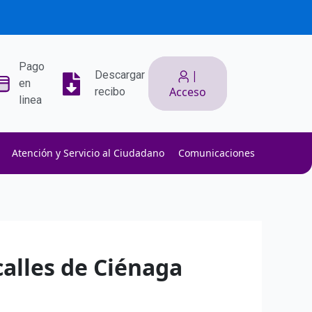
Pago
|
Descargar
en
Acceso
recibo
linea
Atención y Servicio al Ciudadano
Comunicaciones
ith low slippage.
ow fees.
isk efficiently.
calles de Ciénaga