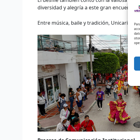
diversidad y alegría a este gran encuentro c
Entre música, baile y tradición, Unicaribe 
Par
acc
dat
oto
ope