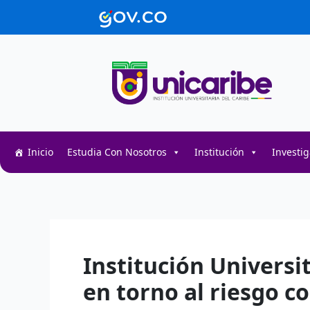
Ir
contenido
al
contenido
Inicio
Estudia Con Nosotros
Institución
Investi
Decentralized token swap interface for DeFi user
Decentralized crypto prediction market for trader
Decentralized prediction markets for crypto trad
Institución Universi
en torno al riesgo co