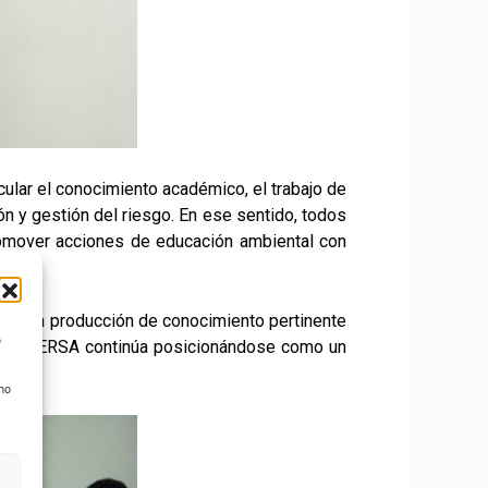
cular el conocimiento académico, el trabajo de
ón y gestión del riesgo. En ese sentido, todos
promover acciones de educación ambiental con
ros, la producción de conocimiento pertinente
o
rama DIVERSA continúa posicionándose como un
stero.
 no