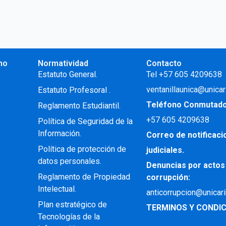
no
Normatividad
Contacto
.
Estatuto General.
Tel +57 605 4209638
ventanillaunica@unicar
Estatuto Profesoral
.
Teléfono Conmutad
Reglamento Estudiantil.
+57
605 4209638
Política de Seguridad de la
Información.
Correo de notificac
Política de protección de
judiciales.
datos personales.
Denuncias por actos
Reglamento de Propiedad
corrupción:
Intelectual
.
anticorrupcion@unicar
Plan estratégico de
TERMINOS Y CONDIC
Tecnologías de la