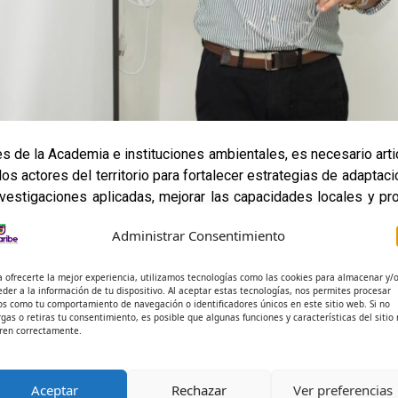
es de la Academia e instituciones ambientales, es necesario arti
 actores del territorio para fortalecer estrategias de adaptaci
investigaciones aplicadas, mejorar las capacidades locales y 
Administrar Consentimiento
irma su compromiso con la protección de los ecosistemas coste
a ofrecerte la mejor experiencia, utilizamos tecnologías como las cookies para almacenar y/
 enfrentar los retos ambientales de la región Caribe. El prog
eder a la información de tu dispositivo. Al aceptar estas tecnologías, nos permites procesar
técnico y territorial en torno a la gestión integral del riesgo co
os como tu comportamiento de navegación o identificadores únicos en este sitio web. Si no
rgas o retiras tu consentimiento, es posible que algunas funciones y características del sitio
ren correctamente.
Aceptar
Rechazar
Ver preferencias