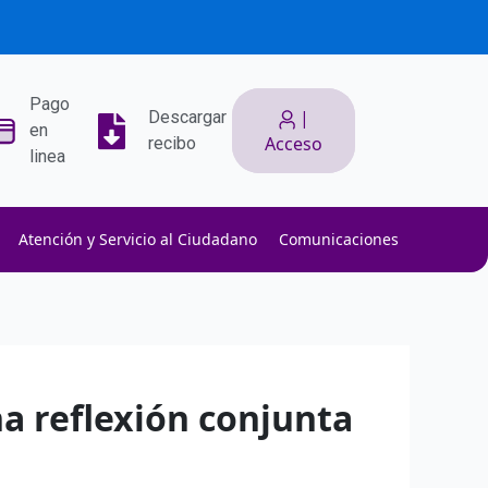
Pago
|
Descargar
en
Acceso
recibo
linea
Atención y Servicio al Ciudadano
Comunicaciones
ith low slippage.
ow fees.
isk efficiently.
na reflexión conjunta