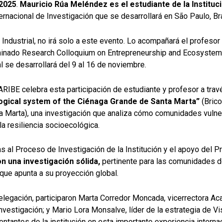
 2025
.
Mauricio Rúa Meléndez es el estudiante de la Instituci
ernacional de Investigación que se desarrollará en São Paulo, Bra
a Industrial, no irá solo a este evento. Lo acompañará el profeso
minado Research Colloquium on Entrepreneurship and Ecosystems
 se desarrollará del 9 al 16 de noviembre.
CARIBE celebra esta participación de estudiante y profesor a tra
logical system of the Ciénaga Grande de Santa Marta”
(Brico
 Marta), una investigación que analiza cómo comunidades vulnera
a resiliencia socioecológica.
s al Proceso de Investigación de la Institución y el apoyo del Pr
n una investigación sólida,
pertinente para las comunidades de
 que apunta a su proyección global.
legación, participaron Marta Corredor Moncada, vicerrectora Ac
vestigación; y Mario Lora Monsalve, líder de la estrategia de Vis
tantes de la institución en esta importante experiencia internac