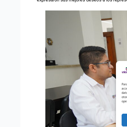
Par
acc
dat
oto
ope