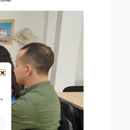
o
 no