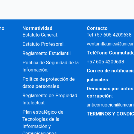
no
Normatividad
Contacto
.
Estatuto General.
Tel +57 605 4209638
ventanillaunica@unicar
Estatuto Profesoral
.
Teléfono Conmutad
Reglamento Estudiantil.
+57
605 4209638
Política de Seguridad de la
Información.
Correo de notificac
Política de protección de
judiciales.
datos personales.
Denuncias por actos
Reglamento de Propiedad
corrupción:
Intelectual
.
anticorrupcion@unicar
Plan estratégico de
TERMINOS Y CONDIC
Tecnologías de la
Información y
Comunicaciones .