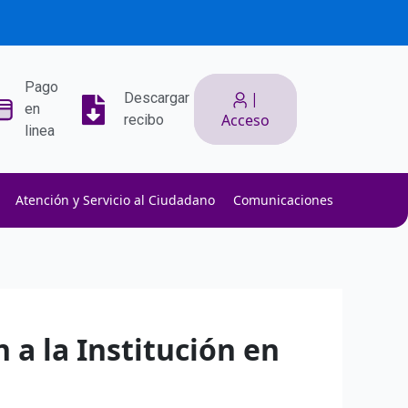
Pago
|
Descargar
en
Acceso
recibo
linea
Atención y Servicio al Ciudadano
Comunicaciones
ith low slippage.
ow fees.
isk efficiently.
 a la Institución en