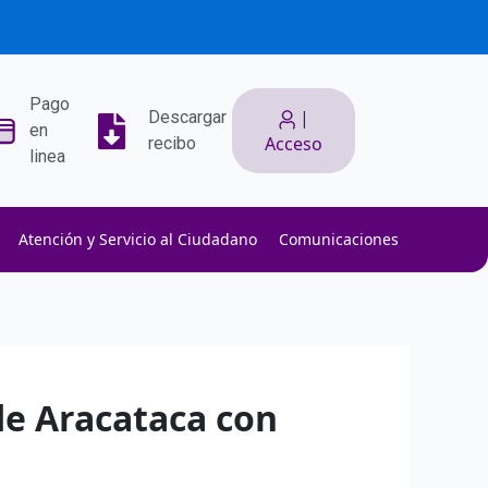
Pago
|
Descargar
en
Acceso
recibo
linea
Atención y Servicio al Ciudadano
Comunicaciones
ith low slippage.
ow fees.
isk efficiently.
de Aracataca con