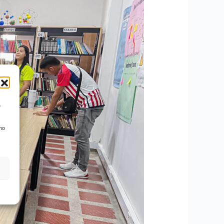
o
 no